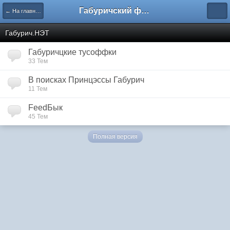
Габуричский форум
← На главную
Габурич.НЭТ
Габуричцкие тусоффки
33 Тем
В поисках Принцэссы Габурич
11 Тем
FeedБык
45 Тем
Полная версия