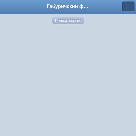
Габуричский форум
Полная версия