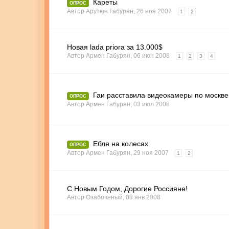
Кареты
ОПРОС
Автор
Арутюн Габурян
,
26 ноя 2007
1
2
Новая lada priora за 13.000$
Автор
Армен Габурян
,
06 июн 2008
1
2
3
4
Гаи расставила видеокамеры по москве
ОПРОС
Автор
Армен Габурян
,
03 июл 2008
Ебля на колесах
ОПРОС
Автор
Армен Габурян
,
29 ноя 2007
1
2
С Новым Годом, Дорогие Россияне!
Автор
Озабоченый
,
03 янв 2008