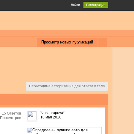
Войти
Регистрация
Просмотр новых публикаций
Необходима авторизация для ответа в тему
*zasharapova*
15 Ответов
18 мая 2016
 Просмотров