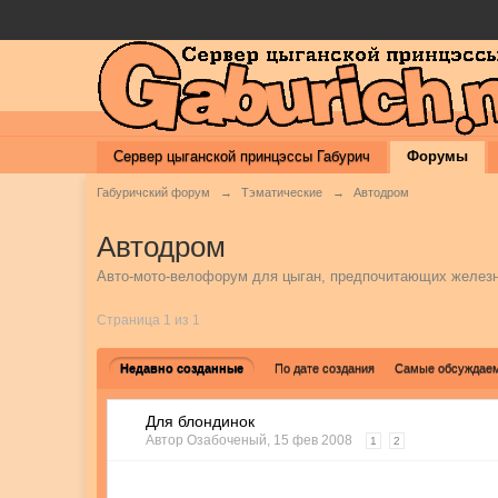
Сервер цыганской принцэссы Габурич
Форумы
Габуричский форум
→
Тэматические
→
Автодром
Автодром
Авто-мото-велофорум для цыган, предпочитающих железн
Страница 1 из 1
Недавно созданные
По дате создания
Самые обсуждае
Для блондинок
Автор
Озабоченый
,
15 фев 2008
1
2