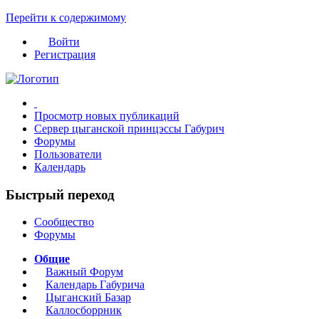
Перейти к содержимому
Войти
Регистрация
Просмотр новых публикаций
Сервер цыганской принцэссы Габурич
Форумы
Пользователи
Календарь
Быстрый переход
Сообщество
Форумы
Общие
Важный Форум
Календарь Габурича
Цыганский Базар
Каллосборрник