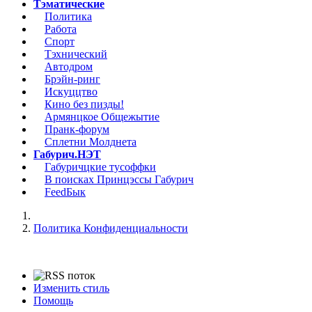
Тэматические
Политика
Работа
Спорт
Тэхнический
Автодром
Брэйн-ринг
Искуццтво
Кино без пизды!
Армянцкое Общежытие
Пранк-форум
Сплетни Молднета
Габурич.НЭТ
Габуричцкие тусоффки
В поисках Принцэссы Габурич
FeedБык
Политика Конфиденциальности
Изменить стиль
Помощь