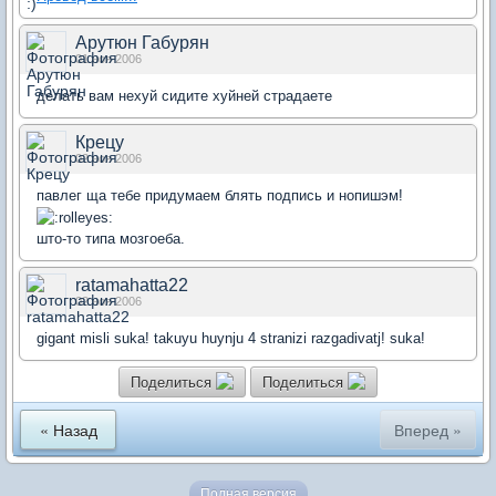
Арутюн Габурян
01 ноя 2006
делать вам нехуй сидите хуйней страдаете
Крецу
02 ноя 2006
павлег ща тебе придумаем блять подпись и нопишэм!
што-то типа мозгоеба.
ratamahatta22
02 ноя 2006
gigant misli suka! takuyu huynju 4 stranizi razgadivatj! suka!
Поделиться
Поделиться
« Назад
Вперед »
Полная версия