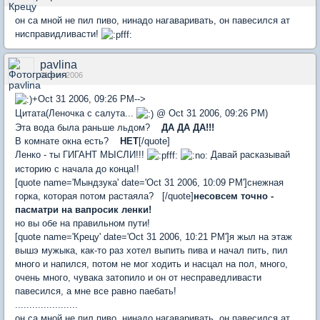
он са мной не пил пиво, нинадо нагаваривать, он павесился ат
нисправидливасти!
pavlina
01 ноя 2006
+Oct 31 2006, 09:26 PM-->
Цитата(Леночка с салута...
@ Oct 31 2006, 09:26 PM)
Эта вода была раньше льдом?
ДА ДА ДА!!!
В комнате окна есть?
НЕТ
[/quote]
Ленко - ты ГИГАНТ МЫСЛИ!!!
Давай расказывай
историю с начала до конца!!
[quote name='Мындзука' date='Oct 31 2006, 10:09 PM']снежная
горка, которая потом растаяла? [/quote]
несовсем точно -
пасматри на вапросик ленки!
но вы обе на правильном пути!
[quote name='Крецу' date='Oct 31 2006, 10:21 PM']я жыл на этаж
вышэ мужыка, как-то раз хотел выпить пива и начал пить, пил
много и напился, потом не мог ходить и насцал на пол, много,
очень много, чувака затопило и он от несправедливасти
павесился, а мне все равно паебать!
......................
он са мной не пил пиво, нинадо нагаваривать, он павесился ат