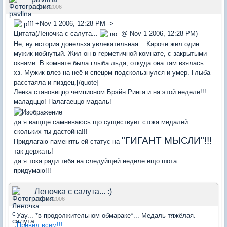
01 ноя 2006
+Nov 1 2006, 12:28 PM-->
Цитата(Леночка с салута...
@ Nov 1 2006, 12:28 PM)
Не, ну история донельзя увлекательная... Кароче жил один
мужик иобнутый. Жил он в герметичной комнате, с закрытыми
окнами. В комнате была глыба льда, откуда она там взялась
хз. Мужик влез на неё и спецом подскользнулся и умер. Глыба
расстаяла и пиздец.[/quote]
Ленка становиццо чемпионом Брэйн Ринга и на этой неделе!!!
маладццо! Палагаеццо мадаль!
да я ващще самниваюсь що сущиствуит стока медалей
скольких ты дастойна!!!
"ГИГАНТ МЫСЛИ"!!!
Придлагаю паменять ей статус на
так держать!
да я тока ради тибя на следуйщей неделе ещо шота
придумаю!!!
Леночка с салута... :)
01 ноя 2006
Уау... *в продолжительном обмараке*... Медаль тяжёлая.
Превед всем!!!