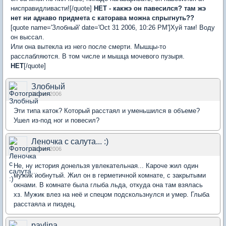
нисправидливасти![/quote]
НЕТ - какжэ он павесился? там жэ
нет ни аднаво придмета с каторава можна спрыгнуть??
[quote name='Злобный' date='Oct 31 2006, 10:26 PM']Хуй там! Воду
он выссал.
Или она вытекла из него после смерти. Мышцы-то
расслабляются. В том числе и мышца мочевого пузыря.
НЕТ
[/quote]
Злобный
01 ноя 2006
Эти типа каток? Который расстаял и уменьшился в объеме?
Ушел из-под ног и повесил?
Леночка с салута... :)
01 ноя 2006
Не, ну история донельзя увлекательная... Кароче жил один
мужик иобнутый. Жил он в герметичной комнате, с закрытыми
окнами. В комнате была глыба льда, откуда она там взялась
хз. Мужик влез на неё и спецом подскользнулся и умер. Глыба
расстаяла и пиздец.
pavlina