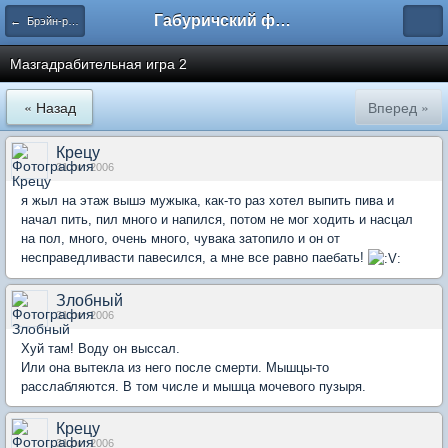
Габуричский форум
← Брэйн-ринг
Мазгадрабительная игра 2
« Назад
Вперед »
Крецу
31 окт 2006
я жыл на этаж вышэ мужыка, как-то раз хотел выпить пива и
начал пить, пил много и напился, потом не мог ходить и насцал
на пол, много, очень много, чувака затопило и он от
несправедливасти павесился, а мне все равно паебать!
Злобный
31 окт 2006
Хуй там! Воду он выссал.
Или она вытекла из него после смерти. Мышцы-то
расслабляются. В том числе и мышца мочевого пузыря.
Крецу
31 окт 2006