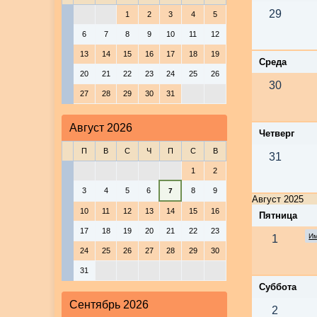
29
1
2
3
4
5
6
7
8
9
10
11
12
13
14
15
16
17
18
19
Среда
20
21
22
23
24
25
26
30
27
28
29
30
31
Август 2026
Четверг
П
В
С
Ч
П
С
В
31
1
2
3
4
5
6
8
9
7
Август 2025
10
11
12
13
14
15
16
Пятница
17
18
19
20
21
22
23
Им
1
24
25
26
27
28
29
30
31
Суббота
Сентябрь 2026
2