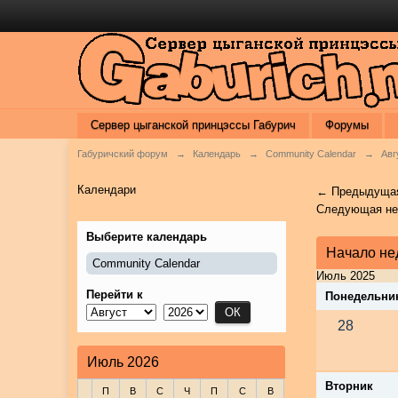
Сервер цыганской принцэссы Габурич
Форумы
Габуричский форум
→
Календарь
→
Community Calendar
→
Авг
Календари
← Предыдущая
Следующая н
Выберите календарь
Начало не
Community Calendar
Июль 2025
Перейти к
Понедельни
28
Июль 2026
Вторник
П
В
С
Ч
П
С
В