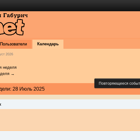
Пользователи
Календарь
уст 2026
 неделя
еделя →
Повторяющееся собы
дели: 28 Июль 2025
к