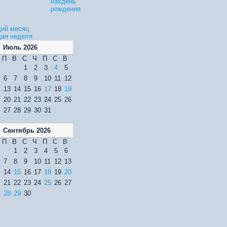
нахдень
рождения
ий месяц
ая неделя
Июль 2026
П
В
С
Ч
П
С
В
1
2
3
4
5
6
7
8
9
10
11
12
13
14
15
16
17
18
19
20
21
22
23
24
25
26
27
28
29
30
31
Сентябрь 2026
П
В
С
Ч
П
С
В
1
2
3
4
5
6
7
8
9
10
11
12
13
14
15
16
17
18
19
20
21
22
23
24
25
26
27
28
29
30