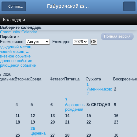
Габуричский форум
← Community Calendar
Календари
Выберите календарь
Community Calendar
Перейти к
Полная версия
Ежемесячно:
Ежегодно:
едыдущий месяц
ующий месяц →
невное событие
дневное событие
оряющееся событие
т 2026
дельник
Вторник
Среда
Четверг
Пятница
Суббота
Воскресенье
1
Именинников:
2
2
7
4
5
6
барандень
8: СЕГОДНЯ
9
рождения
11
12
13
14
15
16
18
19
20
21
22
23
26
царевна
25
27
28
29
30