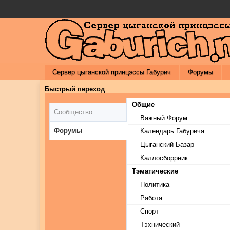
Сервер цыганской принцэссы Габурич
Форумы
Быстрый переход
Общие
Сообщество
Важный Форум
Форумы
Календарь Габурича
Цыганский Базар
Каллосборрник
Тэматические
Политика
Работа
Спорт
Тэхнический