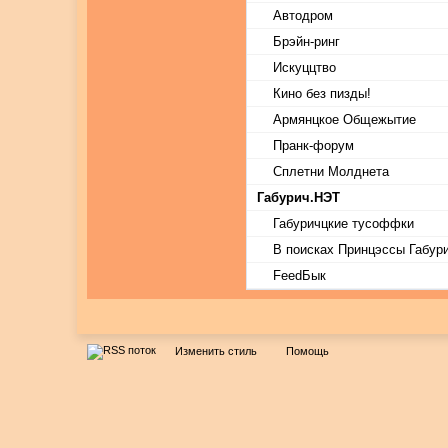
Автодром
Брэйн-ринг
Искуццтво
Кино без пизды!
Армянцкое Общежытие
Пранк-форум
Сплетни Молднета
Габурич.НЭТ
Габуричцкие тусоффки
В поисках Принцэссы Габур
FeedБык
Изменить стиль
Помощь