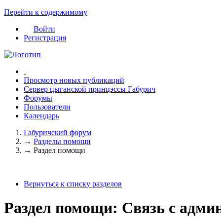
Перейти к содержимому
Войти
Регистрация
Просмотр новых публикаций
Сервер цыганской принцэссы Габурич
Форумы
Пользователи
Календарь
Габуричский форум
→
Разделы помощи
→
Раздел помощи
Вернуться к списку разделов
Раздел помощи: Связь с адми