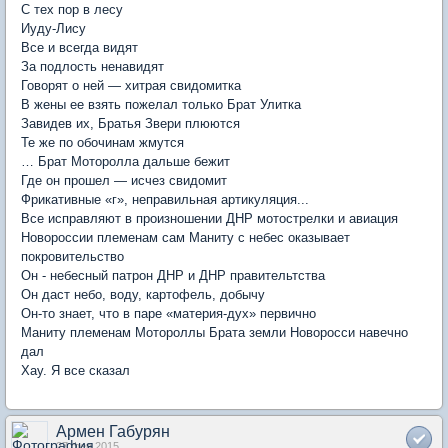
С тех пор в лесу
Иуду-Лису
Все и всегда видят
За подлость ненавидят
Говорят о ней — хитрая свидомитка
В жены ее взять пожелал только Брат Улитка
Завидев их, Братья Звери плюются
Те же по обочинам жмутся
… Брат Моторолла дальше бежит
Где он прошел — исчез свидомит
Фрикативные «г», неправильная артикуляция...
Все исправляют в произношении ДНР мотострелки и авиация
Новороссии племенам сам Маниту с небес оказывает
покровительство
Он - небесный патрон ДНР и ДНР правительтства
Он даст небо, воду, картофель, добычу
Он-то знает, что в паре «материя-дух» первично
Маниту племенам Мотороллы Брата земли Новоросси навечно
дал
Хау. Я все сказал
Армен Габурян
27 фев 2015