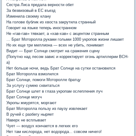
Сестра Лиса предала верности обет
За безвизовый в ЕС въезд
Изменила своему клану
На голове бублик из хвоста закрутила странный
Говорит на языке теперь иностранном
Не «гав-гав» тявкает, а «хав-хав» с акцентом странным
… Брат Моторолла руками голыми 1000 укропов жизни лишает
Но их еще три миллиона — всех не убить, понимает
Видит — Брат Солнце смотрит на сражения сцену
(Попутно над лесом завис и корректирует огонь артиллерии ВСН-
а)
Нет больше ночи, ведь Брат Солнце на сутки остановился
Брат Моторолла взмолился
Брат Солнце, помоги Моторолле братцу
За услугу сумею сквитаться
Брат Солнце шлет в глаза укропам ослепления луч
Брат Солнце могуч
Укропы жмурятся, моргают
Брат Моторолла пользу из паузу извлекает
В ручей с разбегу ныряет
Наверх не всплывает
Чует — воздух кончается в легких его
Нет там кислорода, нет водорода... совсем ничего!