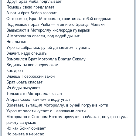
Вдруг Брат Рыба подплывает
Помощь свою предлагает
А вот и брат Бобер говорит
Осторожно, Брат Моторолла, гонится за тобой свидомит
Подплывает Брат Рыба — и он и его Братцы Мальки
Выдыхают в Мотороллу кислорода пузырьки
И Моторолла спасен, под водой дышит
Но слышит
Укропы собрались ручей динамитом глушить
Значит, надо спешить
Взмолился Брат Моторлла Братцу Соколу
Видишь ты все сверху оком
Как дрон
Знаешь Новороссии закон
Брат брата спасает
Из беды выручает
Только это Моторолла сказал
А Брат Сокол камнем в воду упал
Взлетает, вытащил Мотороллу, в ручей погрузив когти
Укроп от злости кусает с шевронами локти
Моторолла с Соколом Братом прячутся в облаках, но укроп туда
ракету запускает
Их как Боинг сбивает
Но ракета в небесах