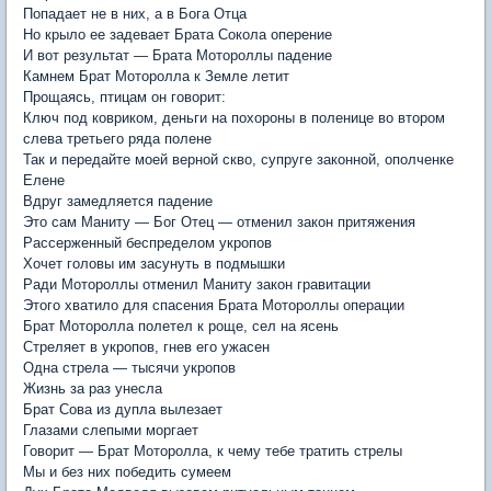
Попадает не в них, а в Бога Отца
Но крыло ее задевает Брата Сокола оперение
И вот результат — Брата Мотороллы падение
Камнем Брат Моторолла к Земле летит
Прощаясь, птицам он говорит:
Ключ под ковриком, деньги на похороны в поленице во втором
слева третьего ряда полене
Так и передайте моей верной скво, супруге законной, ополченке
Елене
Вдруг замедляется падение
Это сам Маниту — Бог Отец — отменил закон притяжения
Рассерженный беспределом укропов
Хочет головы им засунуть в подмышки
Ради Мотороллы отменил Маниту закон гравитации
Этого хватило для спасения Брата Мотороллы операции
Брат Моторолла полетел к роще, сел на ясень
Стреляет в укропов, гнев его ужасен
Одна стрела — тысячи укропов
Жизнь за раз унесла
Брат Сова из дупла вылезает
Глазами слепыми моргает
Говорит — Брат Моторолла, к чему тебе тратить стрелы
Мы и без них победить сумеем