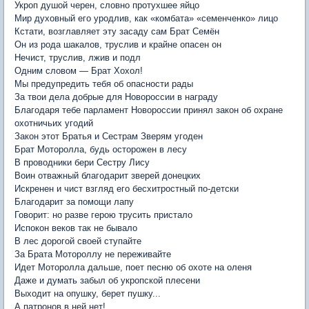
Укроп душой черен, словно протухшее яйцо
Мир духовный его уродлив, как «комбата» «семенченко» лицо
Кстати, возглавляет эту засаду сам Брат Семён
Он из рода шакалов, труслив и крайне опасен он
Нечист, труслив, лжив и подл
Одним словом — Брат Хохол!
Мы предупредить тебя об опасности рады
За твои дела добрые для Новороссии в награду
Благодаря тебе парламент Новороссии принял закон об охране
охотничьих угодий
Закон этот Братья и Сестрам Зверям угоден
Брат Моторолла, будь осторожен в лесу
В проводники бери Сестру Лису
Воин отважный благодарит зверей донецких
Искренен и чист взгляд его бесхитростный по-детски
Благодарит за помощи лапу
Говорит: но разве герою трусить пристало
Испокон веков так не бывало
В лес дорогой своей ступайте
За Брата Мотороллу не переживайте
Идет Моторолла дальше, поет песню об охоте на оленя
Даже и думать забыл об укропской плесени
Выходит на опушку, берет пушку...
А патронов в ней нет!