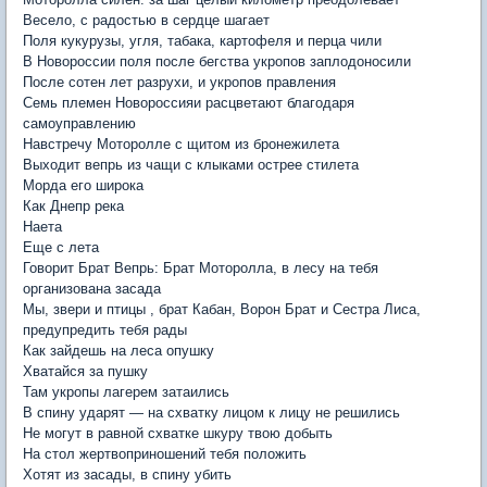
Весело, с радостью в сердце шагает
Поля кукурузы, угля, табака, картофеля и перца чили
В Новороссии поля после бегства укропов заплодоносили
После сотен лет разрухи, и укропов правления
Семь племен Новороссияи расцветают благодаря
самоуправлению
Навстречу Моторолле с щитом из бронежилета
Выходит вепрь из чащи с клыками острее стилета
Морда его широка
Как Днепр река
Наета
Еще с лета
Говорит Брат Вепрь: Брат Моторолла, в лесу на тебя
организована засада
Мы, звери и птицы , брат Кабан, Ворон Брат и Сестра Лиса,
предупредить тебя рады
Как зайдешь на леса опушку
Хватайся за пушку
Там укропы лагерем затаились
В спину ударят — на схватку лицом к лицу не решились
Не могут в равной схватке шкуру твою добыть
На стол жертвоприношений тебя положить
Хотят из засады, в спину убить