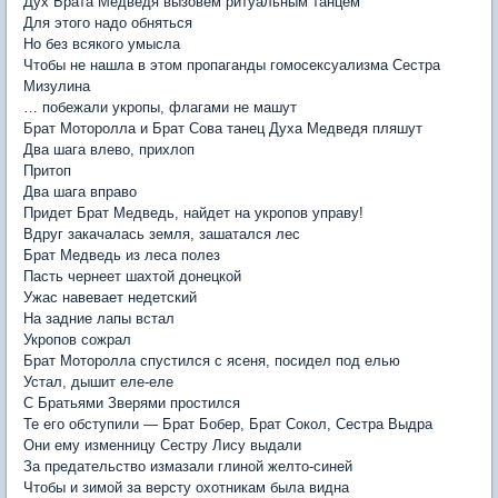
Дух Брата Медведя вызовем ритуальным танцем
Для этого надо обняться
Но без всякого умысла
Чтобы не нашла в этом пропаганды гомосексуализма Сестра
Мизулина
… побежали укропы, флагами не машут
Брат Моторолла и Брат Сова танец Духа Медведя пляшут
Два шага влево, прихлоп
Притоп
Два шага вправо
Придет Брат Медведь, найдет на укропов управу!
Вдруг закачалась земля, зашатался лес
Брат Медведь из леса полез
Пасть чернеет шахтой донецкой
Ужас навевает недетский
На задние лапы встал
Укропов сожрал
Брат Моторолла спустился с ясеня, посидел под елью
Устал, дышит еле-еле
С Братьями Зверями простился
Те его обступили — Брат Бобер, Брат Сокол, Сестра Выдра
Они ему изменницу Сестру Лису выдали
За предательство измазали глиной желто-синей
Чтобы и зимой за версту охотникам была видна