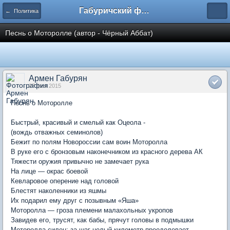
Габуричский форум
← Политика
Песнь о Моторолле (автор - Чёрный Аббат)
Армен Габурян
27 фев 2015
Песнь о Моторолле
Быстрый, красивый и смелый как Оцеола -
(вождь отважных семинолов)
Бежит по полям Новороссии сам воин Моторолла
В руке его с бронзовым наконечником из красного дерева АК
Тяжести оружия привычно не замечает рука
На лице — окрас боевой
Кевларовое оперение над головой
Блестят наколенники из яшмы
Их подарил ему друг с позывным «Яша»
Моторолла — гроза племени малахольных укропов
Завидев его, трусят, как бабы, прячут головы в подмышки
Моторолла силен: за шаг целый километр преодолевает