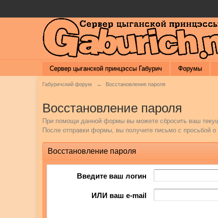
Сервер цыганской принцэссы Габурич
Форумы
Габуричский форум
→
Восстановление пароля
Восстановление пароля
При помощи данной формы вы можете сбросить ваш текущ
После отправки формы, вы получите письмо с просьбой о 
Восстановление пароля
Введите ваш логин
ИЛИ ваш e-mail