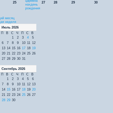
царевна
25
27
28
29
30
нахдень
рождения
ий месяц
ая неделя
Июль 2026
П
В
С
Ч
П
С
В
1
2
3
4
5
6
7
8
9
10
11
12
13
14
15
16
17
18
19
20
21
22
23
24
25
26
27
28
29
30
31
Сентябрь 2026
П
В
С
Ч
П
С
В
1
2
3
4
5
6
7
8
9
10
11
12
13
14
15
16
17
18
19
20
21
22
23
24
25
26
27
28
29
30