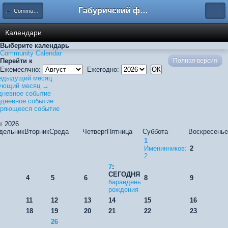
Габуричский форум
← Community Calendar
Календари
Выберите календарь
Community Calendar
Перейти к
Полная версия
Ежемесячно:
Ежегодно:
едыдущий месяц
ующий месяц →
невное событие
дневное событие
оряющееся событие
т 2026
дельник
Вторник
Среда
Четверг
Пятница
Суббота
Воскресенье
1
Именинников:
2
2
7
:
СЕГОДНЯ
4
5
6
8
9
барандень
рождения
11
12
13
14
15
16
18
19
20
21
22
23
26