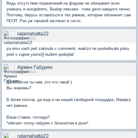
Ведь отсутствие ограничений на форуме не обязывает всех
унижать и оскорблять. Выбор лексики - тоже дело каждого лично.
Поэтому, берусь оставаться в тех рамках, которые обозначит сам
ПОЭТ. Раз уж таковой заглянет в гости.
ratamahatta22
12 сен 2013
ya emu vash perl zakinula v commenti, reaktzii ne posledovalo poka.
poet v zapoe yavno)) budem podojdat'
Армен Габурян
12 сен 2013
Да объясни ты нам, кто это такой )
Вы знакомы?
В битве поэтов, да еще и на нашей свободной площадке, Извергу
нет равных.
Ваши ставки, господа?
*обегает толпу габурян с блокнотом в руке*
ratamahatta22