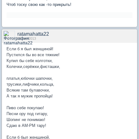
Чтоб тоску свою как -то прикрыть!
ratamahatta22
12 сен 2013
Если б я был женщиной!
Пустился бы во все тяжкие!
Купил бы себе колготки,
Колечки,серёжки,фисташки,
платья,юбочки шапочки,
трусики,лифчики,кольца,
Всякие там булавочки,
А так я мужик пропойца!
Пиво себе покупаю!
Песни ору под гитару,
Шопинг не понимаю!
Сдаю в AM-PM тару!
Если б был женщиной,