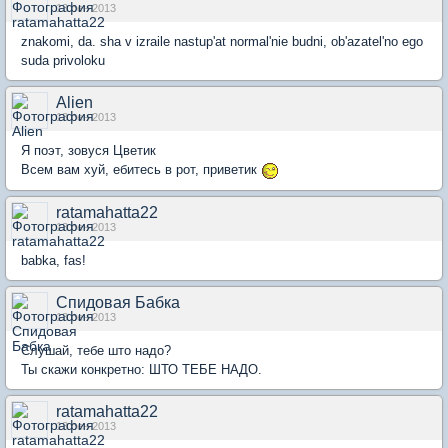
13 сен 2013
znakomi, da. sha v izraile nastup'at normal'nie budni, ob'azatel'no ego
suda privoloku
Alien
13 сен 2013
Я поэт, зовуся Цветик
Всем вам хуй, ебитесь в рот, приветик
ratamahatta22
13 сен 2013
babka, fas!
Спидовая Бабка
13 сен 2013
Слушай, тебе што надо?
Ты скажи конкретно: ШТО ТЕБЕ НАДО.
ratamahatta22
13 сен 2013