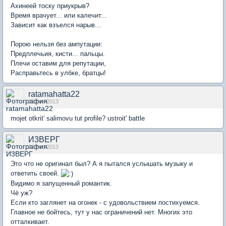
Ахинеей тоску приукрыв?
Время врачует... или калечит...
Зависит как взъелся нарыв...
Порою нельзя без ампутации:
Предплечьия, кисти... пальцы.
Плечи оставим для репутации,
Расправьтесь в улбке, братцы!
ratamahatta22
12 сен 2013
mojet otkrit' salimovu tut profile? ustroit' battle
И3ВЕРГ
12 сен 2013
Это что не оригинал был? А я пытался услышать музыку и
ответить своей.
Видимо я запущенный романтик.
Чё уж?
Если кто заглянет на огонек - с удовольствием постихуемся.
Главное не бойтесь, тут у нас ограничений нет. Многих это
отталкивает.