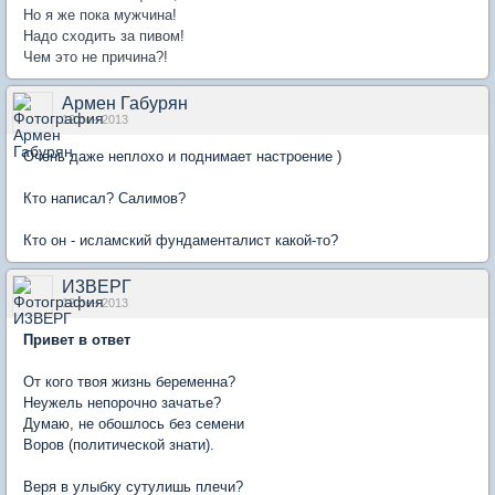
Но я же пока мужчина!
Надо сходить за пивом!
Чем это не причина?!
Армен Габурян
12 сен 2013
Очень даже неплохо и поднимает настроение )
Кто написал? Салимов?
Кто он - исламский фундаменталист какой-то?
И3ВЕРГ
12 сен 2013
Привет в ответ
От кого твоя жизнь беременна?
Неужель непорочно зачатье?
Думаю, не обошлось без семени
Воров (политической знати).
Веря в улыбку сутулишь плечи?