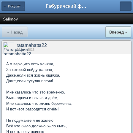
Габуричский форум
← Искуццтво
Salimov
« Назад
Вперед »
ratamahatta22
12 сен 2013
А я верю,что есть улыбка,
За которой пойду далече,
Даже,если вся жизнь ошибка,
Даже,если сутулю плечи!
Мне казалось что это временно,
Быть одним и ночью и днём,
Мне казалось что жизнь беременна,
И вот -вот разродится огнём!
Не подумайте,я не жалею,
Всё что было,должно было быть,
Я опять несу ахинею,