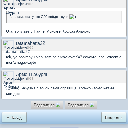
18 сен 2013
В ратамахнату вся G20 войдет, хули
Ога, во главе с Пан Ги Муном и Коффи Ананом.
ratamahatta22
18 сен 2013
tak, ya ponimayu olen' sam ne spravl'ayets'a? davayte, che, vtroem a
men'a nagavkayte
Армен Габурян
18 сен 2013
Думаю, Бабушка с тобой сама справица. Только что-то нет её
сегодня.
Поделиться
Поделиться
« Назад
Вперед »