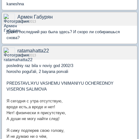
kaneshna
Армен Габурян
15 сен 2013
Давно последний раз была здесь? И скоро ли собираешься
снова?
ratamahatta22
16 сен 2013
posledniy raz bila v noviy god 2002/3
horosho pogul'ali, 2 bayana porvali
PREDSTAVL'AYU VASHEMU VNIMANIYU OCHEREDNOY
VISERON SALIMOVA
Я сегодня с утра отсутствую,
вроде есть,а вроде и нет!
Нет! физически я присутствую,
А души не могу найти след!
Я сижу подперев свою голову,
И не думаю ни о чём,