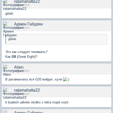
ratamahatta22
17 сен 2013
giiiiiiii
Армен Габурян
17 сен 2013
giiiiiiii
Это как следует понимать?
Как
G8
(Great Eight)?
Alien
18 сен 2013
В ратамахнату вся G20 войдет, хули
ratamahatta22
18 сен 2013
ti budesh udivlen skolko v teb'a mojet voyti
Армен Габурян