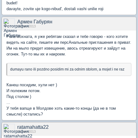
budet!
davayte, zovite uje kogo-nibud', dostali vashi unilie roji
Армен Габурян
15 сен 2013
Рата-мохната, я уже ребятам сказал и тебе говорю - кого хотите
видеть на сайте, пишите им персАнальные приглашения в приват.
Им на мыло придет извещение, авось отреагируют и зайдут на
огонек. Тут-то мы их и накроем.
dumayu rano ili pozdno posidim mi za odnim stolom, a mojet i ne raz
Канеш посидим, хули нет )
И полежим потом.
Под столом )
...
У тебя вапще в Молдове хоть какие-то концы (да не в том
смысле) остались?
ratamahatta22
15 сен 2013