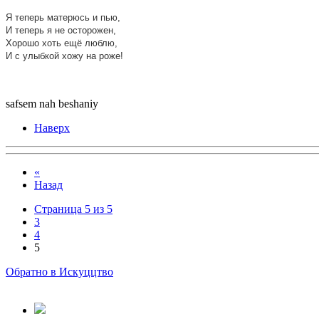
Я теперь матерюсь и пью,
И теперь я не осторожен,
Хорошо хоть ещё люблю,
И с улыбкой хожу на роже!
safsem nah beshaniy
Наверх
«
Назад
Страница 5 из 5
3
4
5
Обратно в Искуццтво