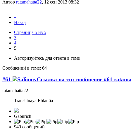
Автор
ratamahatta22
,
12 сен 2013 08:32
«
Назад
Страница 5 из 5
3
4
5
Авторизуйтесь для ответа в теме
Сообщений в теме: 64
#61
ratama
ratamahatta22
Translitnaya Eblan6a
Gaburich
949 сообщений