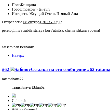
Пол:
Женщина
Город:
moscow - tel-aviv
Интересы:
Жгущий Очень Пьяный Апач
Отправлено
08 октября 2013 - 22:17
pereloginits'a zabila staraya kurv'atnitza, cherna shkura yobana!
safsem nah beshaniy
Наверх
#62
ratama
ratamahatta22
Translitnaya Eblan6a
Gaburich
949 сообщений