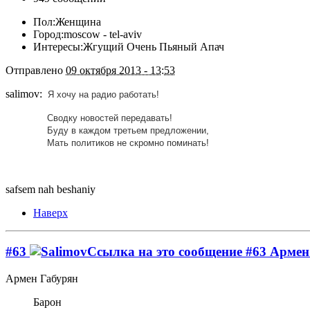
Пол:
Женщина
Город:
moscow - tel-aviv
Интересы:
Жгущий Очень Пьяный Апач
Отправлено
09 октября 2013 - 13:53
salimov:
Я хочу на радио работать!
Сводку новостей передавать!
Буду в каждом третьем предложении,
Мать политиков не скромно поминать!
safsem nah beshaniy
Наверх
#63
Армен
Армен Габурян
Барон