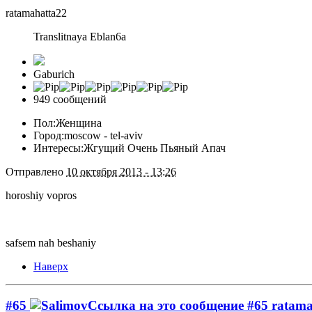
ratamahatta22
Translitnaya Eblan6a
Gaburich
949 сообщений
Пол:
Женщина
Город:
moscow - tel-aviv
Интересы:
Жгущий Очень Пьяный Апач
Отправлено
10 октября 2013 - 13:26
horoshiy vopros
safsem nah beshaniy
Наверх
#65
ratama