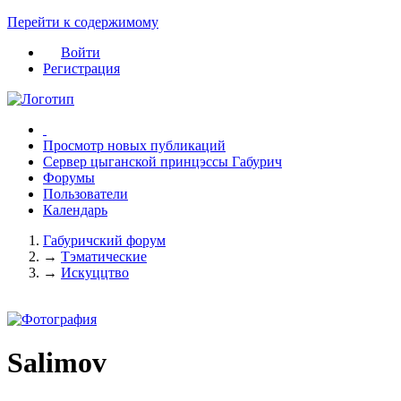
Перейти к содержимому
Войти
Регистрация
Просмотр новых публикаций
Сервер цыганской принцэссы Габурич
Форумы
Пользователи
Календарь
Габуричский форум
→
Тэматические
→
Искуццтво
Salimov