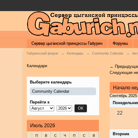
Сервер цыганской принцэссы Габурич
Форумы
Габуричский форум
→
Календарь
→
Community Calendar
→
Авг
Календари
← Предыдущая
Следующая н
Выберите календарь
Начало не
Community Calendar
Сентябрь 2025
Перейти к
Понедельни
22
Июль 2026
Вторник
П
В
С
Ч
П
С
В