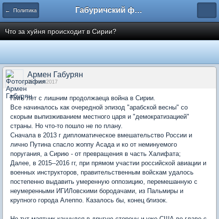
Габуричский форум
← Политика
Что за хуйня происходит в Сирии?
Армен Габурян
05 мая 2017
Пять лет с лишним продолжаеца война в Сирии.
Все начиналось как очередной эпизод "арабской весны" со
скорым выпизживанием местного царя и "демократизацией"
страны. Но что-то пошло не по плану.
Сначала в 2013 г дипломатическое вмешательство России и
лично Путина спасло жоппу Асада и ко от неминуемого
поругания, а Сирию - от превращения в часть Халифата;
Далее, в 2015--2016 гг, при прямом участии российской авиации и
военных инструкторов, правительственным войскам удалось
постепенно выдавить умеренную оппозицию, перемешанную с
неумеренными ИГИЛовскими бородачами, из Пальмиры и
крупного города Алеппо. Казалось бы, конец близок.
Но тут маятник качнулся в другую сторону и уже США во главе с