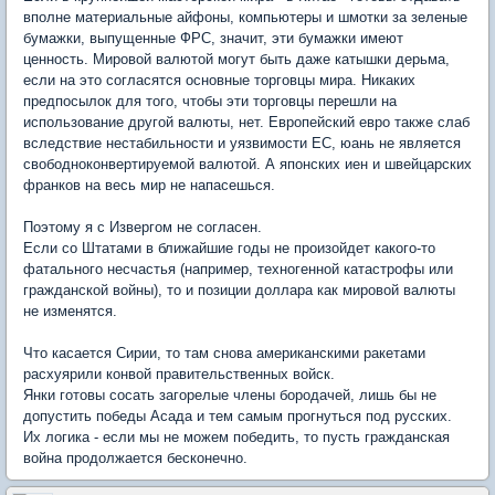
вполне материальные айфоны, компьютеры и шмотки за зеленые
бумажки, выпущенные ФРС, значит, эти бумажки имеют
ценность. Мировой валютой могут быть даже катышки дерьма,
если на это согласятся основные торговцы мира. Никаких
предпосылок для того, чтобы эти торговцы перешли на
использование другой валюты, нет. Европейский евро также слаб
вследствие нестабильности и уязвимости ЕС, юань не является
свободноконвертируемой валютой. А японских иен и швейцарских
франков на весь мир не напасешься.
Поэтому я с Извергом не согласен.
Если со Штатами в ближайшие годы не произойдет какого-то
фатального несчастья (например, техногенной катастрофы или
гражданской войны), то и позиции доллара как мировой валюты
не изменятся.
Что касается Сирии, то там снова американскими ракетами
расхуярили конвой правительственных войск.
Янки готовы сосать загорелые члены бородачей, лишь бы не
допустить победы Асада и тем самым прогнуться под русских.
Их логика - если мы не можем победить, то пусть гражданская
война продолжается бесконечно.