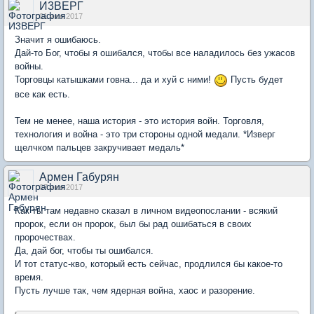
И3ВЕРГ
01 июн 2017
Значит я ошибаюсь.
Дай-то Бог, чтобы я ошибался, чтобы все наладилось без ужасов
войны.
Торговцы катышками говна... да и хуй с ними!
Пусть будет
все как есть.
Тем не менее, наша история - это история войн. Торговля,
технология и война - это три стороны одной медали. *Изверг
щелчком пальцев закручивает медаль*
Армен Габурян
07 июн 2017
Как ты там недавно сказал в личном видеопослании - всякий
пророк, если он пророк, был бы рад ошибаться в своих
пророчествах.
Да, дай бог, чтобы ты ошибался.
И тот статус-кво, который есть сейчас, продлился бы какое-то
время.
Пусть лучше так, чем ядерная война, хаос и разорение.