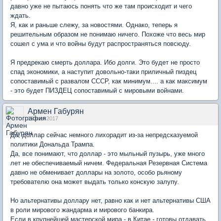
давно уже не пытаюсь понять что же там происходит и чего
ждать.
Я, как и раньше слежу, за новостями. Однако, теперь я
решительным образом не понимаю ничего. Похоже что весь мир
сошел с ума и что войны будут распространяться повсюду.
Я предрекаю смерть доллара. Ибо долги. Это будет не просто
спад экономики, а наступит довольно-таки приличный пиздец
сопоставимый с развалом СССР, как минимум.... а как максимум
- это будет ПИЗДЕЦ сопоставимый с мировыми войнами.
Армен Габурян
19 мая 2017
Да, доллар сейчас немного лихорадит из-за непредсказуемой
политики Дональда Трампа.
Да, все понимают, что доллар - это мыльный пузырь, уже много
лет не обеспечиваемый ничем. Федеральная Резервная Система
давно не обменивает доллары на золото, особо рьяному
требователю она может выдать только конскую залупу.
Но альтернативы доллару нет, равно как и нет альтернативы США
в роли мирового жандарма и мирового банкира.
Если в крупнейшей мастерской мира - в Китае - готовы отдавать