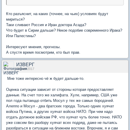
Кто разъяснит, на каких (точнее, на чьих) условиях будут
мириться?
Таки сливают Россия и Иран доктора Асада?
Что будет в Сирии дальше? Некое подобие современного Ирака?
Или Палестины?
Интересуют мнения, прогнозы.
А спустя время посмотрим, кто был прав.
И3ВЕРГ
12 мая 2017
Мне тоже интересно чё ж будет дальше-то.
Оценка ситуации зависит от стороны которая предоставляет
данные. На счет того же халифата. Хуле, например, США уже
пол года пытаеццо отбить Мосул у тех же самых бородачей.
Алеппо и Мосул - два братских города. Только одних хуячат
войска Путина, а других хуячат войска НАТО. При чем надо
отдать должное войскам РФ, что хуячат чуть более точно. НАТО
уже совсем без разбору хуячат всех подряд, даже не пытаясь
разобраться в ситуации на ближнем востоке. Впрочем, я и сам