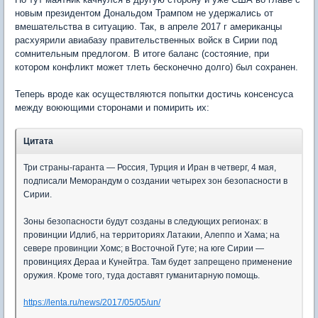
новым президентом Дональдом Трампом не удержались от
вмешательства в ситуацию. Так, в апреле 2017 г американцы
расхуярили авиабазу правительственных войск в Сирии под
сомнительным предлогом. В итоге баланс (состояние, при
котором конфликт может тлеть бесконечно долго) был сохранен.
Теперь вроде как осуществляются попытки достичь консенсуса
между воюющими сторонами и помирить их:
Цитата
Три страны-гаранта — Россия, Турция и Иран в четверг, 4 мая,
подписали Меморандум о создании четырех зон безопасности в
Сирии.
Зоны безопасности будут созданы в следующих регионах: в
провинции Идлиб, на территориях Латакии, Алеппо и Хама; на
севере провинции Хомс; в Восточной Гуте; на юге Сирии —
провинциях Дераа и Кунейтра. Там будет запрещено применение
оружия. Кроме того, туда доставят гуманитарную помощь.
https://lenta.ru/news/2017/05/05/un/