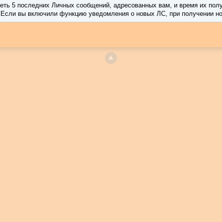
реть 5 последних Личных сообщений, адресованных вам, и время их пол
 Если вы включили функцию уведомления о новых ЛС, при получении но