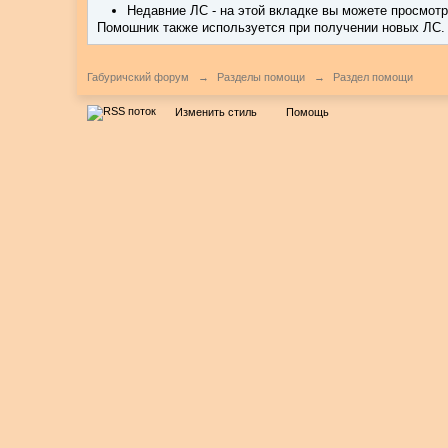
Недавние ЛС - на этой вкладке вы можете просмот
Помошник также используется при получении новых ЛС.
Габуричский форум
→
Разделы помощи
→
Раздел помощи
Изменить стиль
Помощь