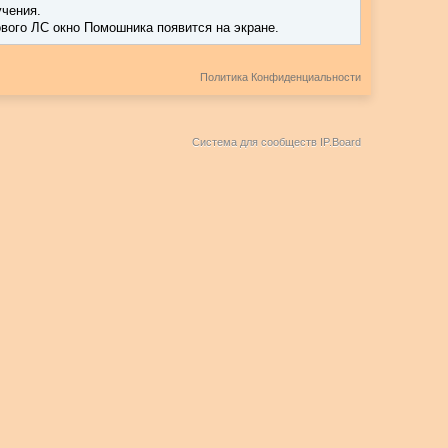
учения.
вого ЛС окно Помошника появится на экране.
Политика Конфиденциальности
Система для сообществ
IP.Board