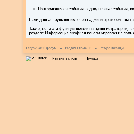
Повторяющиеся события - однодневные события, ко
Если данная функция включена администратором, вы так
Также, если эта функция включена администратором, в 
разделе Информация профиля панели управления польз
Габуричский форум
→
Разделы помощи
→
Раздел помощи
Изменить стиль
Помощь