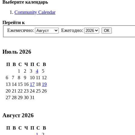
Выберите календарь
Community Calendar
Перейти к
Ежемесячно:
Ежегодно:
Июль 2026
П
В
С
Ч
П
С
В
1
2
3
4
5
6
7
8
9
10
11
12
13
14
15
16
17
18
19
20
21
22
23
24
25
26
27
28
29
30
31
Август 2026
П
В
С
Ч
П
С
В
1
2