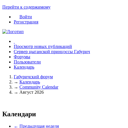
Перейти к содержимому
Войти
Регистрация
Просмотр новых публикаций
Сервер цыганской принцэссы Габурич
Форумы
Пользователи
Календарь
Габуричский форум
→
Календарь
→
Community Calendar
→
Август 2026
Календари
← Предыдущая неделя