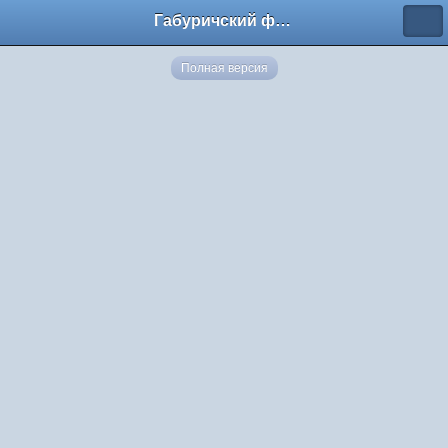
Габуричский форум
Полная версия