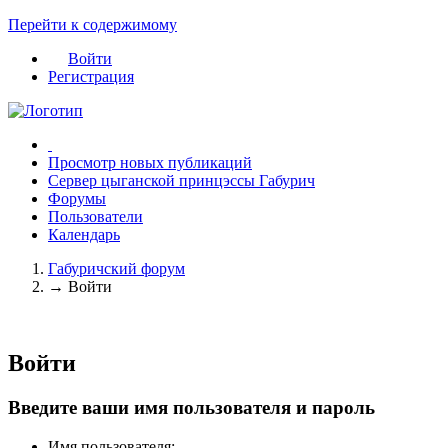
Перейти к содержимому
Войти
Регистрация
Просмотр новых публикаций
Сервер цыганской принцэссы Габурич
Форумы
Пользователи
Календарь
Габуричский форум
→
Войти
Войти
Введите ваши имя пользователя и пароль
Имя пользователя: