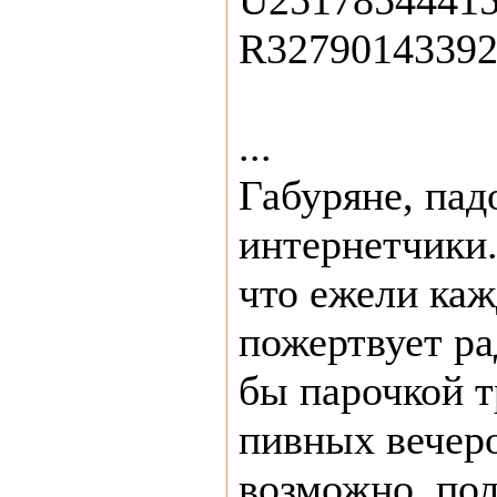
U2517854441
R3279014339
...
Габуряне, пад
интернетчики.
что ежели каж
пожертвует ра
бы парочкой 
пивных вечеро
возможно, по