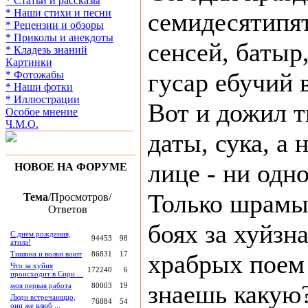
* Статьи и рассказы
* Наши стихи и песни
семидесятипя
* Рецензии и обзоры
* Приколы и анекдоты
сенсей, батыр
* Кладезь знаний
Картинки
гусар ебучий 
* Фотожабы
* Наши фотки
* Иллюстрации
Вот и дожил 
Особое мнение
Ч.М.О.
даты, сука, а
лице - ни одн
НОВОЕ НА ФОРУМЕ
Только шрамы
Тема
/Просмотров/
Ответов
боях за хуйзн
С днем рождения,
94453
98
атила!
Тишина и волки воют
86831
17
храбрых поем
Что за хуйня
172240
6
происходит в Сири ...
знаешь какую?
моя первая работа
80003
19
Люди встречаюццо,
76884
54
они же влюб ...