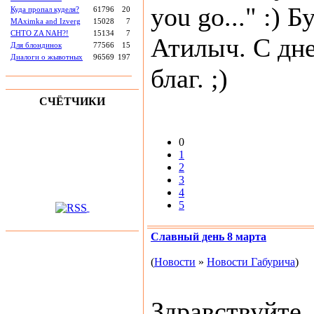
you go..." :) Б
Куда пропал куделя?
61796
20
MAximka and Izverg
15028
7
CHTO ZA NAH?!
15134
7
Атилыч. С дн
Для блондинок
77566
15
Диалоги о жывотных
96569
197
благ. ;)
СЧЁТЧИКИ
0
1
2
3
4
5
Славный день 8 марта
(
Новости
»
Новости Габурича
)
Здравствуйте,