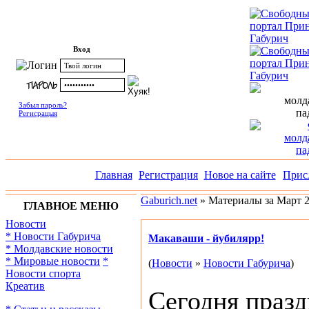
Вход
Забыл пароль?
Регисрацыя
Главная
Регистрация
Новое на сайте
Прис
Gaburich.net
» Материалы за Март 2
ГЛАВНОЕ МЕНЮ
Новости
* Новости Габурича
Макаваши - йубилярр!
* Молдавские новости
* Мировые новости
*
(
Новости
»
Новости Габурича
)
Новости спорта
Креатив
Сегодня празд