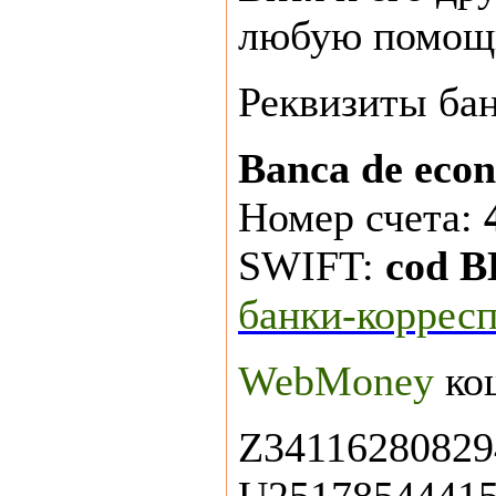
любую помощ
Реквизиты бан
Banca de eco
Номер счета:
SWIFT:
cod 
банки-коррес
WebMoney
ко
Z34116280829