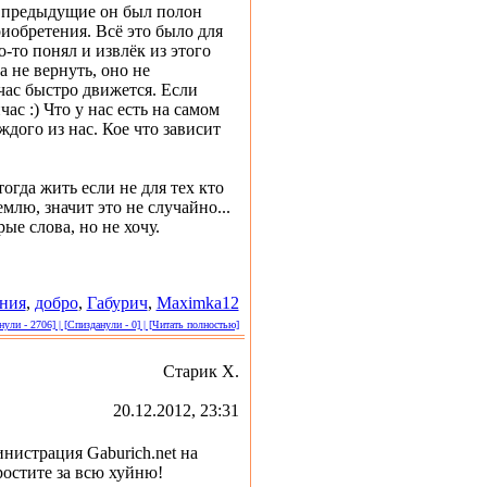
е предыдущие он был полон
риобретения. Всё это было для
-то понял и извлёк из этого
 не вернуть, оно не
час быстро движется. Если
час :) Что у нас есть на самом
аждого из нас. Кое что зависит
тогда жить если не для тех кто
млю, значит это не случайно...
ые слова, но не хочу.
ния
,
добро
,
Габурич
,
Maximka12
ули - 2706] | [Спизданули - 0] | [Читать полностью]
Старик Х.
20.12.2012, 23:31
нистрация Gaburich.net на
ростите за всю хуйню!