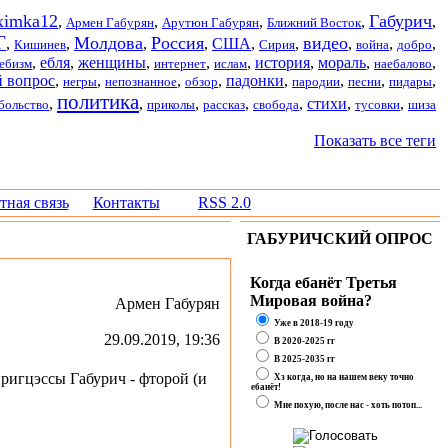
imka12
Габурич
,
,
,
,
,
Армен Габурян
Арутюн Габурян
Ближний Восток
Г
Молдова
Россия
видео
,
,
,
,
США
,
,
,
,
,
Кишинев
Сирия
война
добро
,
ебля
,
женщины
,
,
,
история
,
мораль
,
,
ебизм
интернет
ислам
наебалово
 вопрос
,
,
,
,
падонки
,
,
,
,
негры
непознанное
обзор
пародии
песни
пидары
политика
,
,
,
,
,
стихи
,
,
больство
приколы
рассказ
свобода
тусовки
шиза
Показать все теги
тная связь
Контакты
RSS 2.0
ГАБУРИЧСКИЙ ОПРОС
Когда ебанёт Третья
Мировая война?
Армен Габурян
Уже в 2018-19 году
29.09.2019, 19:36
В 2020-2025 гг
В 2025-2035 гг
Пригцэссы Габурич - фторой (и
Хз когда, но на нашем веку точно
ебанёт!
Мне похую, после нас - хоть потоп...