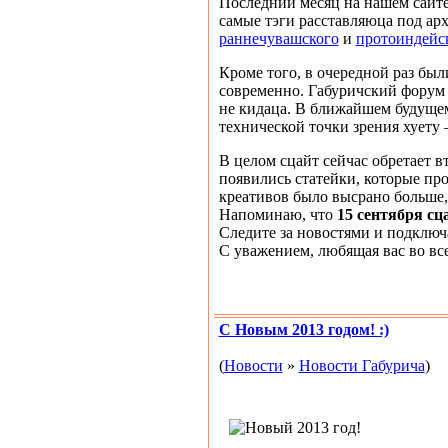
Последний месяц на нашем сайте
самые тэги расставляюца под ар
раннечувашского
и
протоиндейс
Кроме того, в очередной раз бы
современно. Габуричский форум 
не кидаца. В ближайшем будущем
технической точки зрения хуету
В целом сцайт сейчас обретает 
появились статейки, которые пр
креативов было высрано больше, 
Напоминаю, что
15 сентября сц
Следите за новостями и подключ
С уважением, любящая вас во вс
С Новым 2013 годом! :)
(
Новости
»
Новости Габурича
)