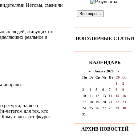
 Свидетелями Иеговы, сменили
Все опросы
нылых людей, живущих по
азделяющих реальное и
ПОПУЛЯРНЫЕ СТАТЬИ
КАЛЕНДАРЬ
«
Август 2026 »
Пн
Вт
Ср
Чт
Пт
Сб
Вс
1
2
а исправит.
3
4
5
6
7
8
9
10
11
12
13
14
15
16
17
18
19
20
21
22
23
 ресурса, нашего
24
25
26
27
28
29
30
-чатегом для тех, кто
31
 Кому надо - тот фкурсе.
АРХИВ НОВОСТЕЙ