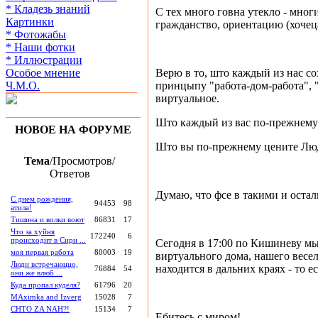
* Кладезь знаний
С тех много говна утекло - мног
Картинки
гражданство, ориентацию (хочеца 
* Фотожабы
* Наши фотки
* Иллюстрации
Особое мнение
Верю в то, што каждый из нас с
Ч.М.О.
принцыпу "работа-дом-работа", 
виртуальное.
Што каждый из вас по-прежнему 
НОВОЕ НА ФОРУМЕ
Што вы по-прежнему цените Люде
Тема
/Просмотров/
Ответов
Думаю, что фсе в такими и остал
С днем рождения,
94453
98
атила!
Тишина и волки воют
86831
17
Что за хуйня
172240
6
происходит в Сири ...
Сегодня в 17:00 по Кишиневу м
моя первая работа
80003
19
виртуального дома, нашего весе
Люди встречаюццо,
находится в дальних краях - то е
76884
54
они же влюб ...
Куда пропал куделя?
61796
20
MAximka and Izverg
15028
7
CHTO ZA NAH?!
15134
7
Ебитесь с миром!