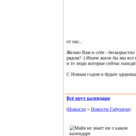
от нас..
Желаю Вам и себе - бескорыстно с
рядом? :) Иначе жили бы мы все н
и те люди которые сейчас находят
С Новым годом и будьте здоровы!
Всё врут календари
(
Новости
»
Новости Габурича
)