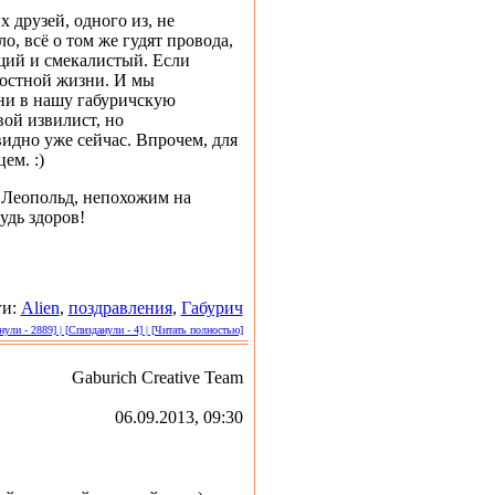
 друзей, одного из, не
, всё о том же гудят провода,
щий и смекалистый. Если
достной жизни. И мы
зни в нашу габуричскую
вой извилист, но
видно уже сейчас. Впрочем, для
ем. :)
 Леопольд, непохожим на
удь здоров!
ги:
Alien
,
поздравления
,
Габурич
ули - 2889] | [Спизданули - 4] | [Читать полностью]
Gaburich Creative Team
06.09.2013, 09:30