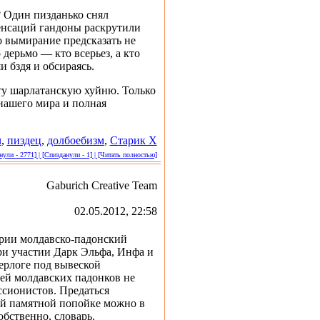
и? Один пизданько снял
сенсаций гандоны раскрутили
о вымирание предсказать не
дерьмо — кто всерьез, а кто
и бздя и обсираясь.
у шарлатанскую хуйню. Только
нашего мира и полная
ч
,
пиздец
,
долбоебизм
,
Старик Х
ули - 2771] | [Спизданули - 1] | [Читать полностью]
Gaburich Creative Team
02.05.2012, 22:58
рии молдавско-падонский
ри участии Дарк Эльфа, Инфа и
берлоге под вывеской
шей молдавских падонков не
сионистов. Предаться
ой памятной попойке можно в
обственно, словарь.