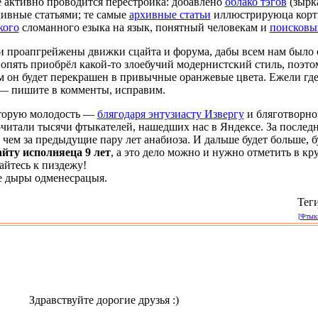
 активно проводится перестройка: добавлено
облако тэгов
(зырка
хивные статьями; те самые
архивные статьи
иллюстрируюца корт
кого
сломанного езыка на язык, понятный человекам и
поисковы
ли проапгрейжены движки сцайта и форума, дабы всем нам было 
опять приобрёл какой-то злоебучий модернистский стиль, поэто
 он будет перекрашен в привычные оранжевые цвета. Ежели где
 — пишите в комменты, исправим.
вторую молодость —
блягодаря энтузиасту Извергу
и бляготворн
очитали тысячи фтыкателей, нашедших нас в Яндексе. За послед
чем за предыдущие пару лет анабиоза. И дальше будет больше, бу
айту исполняеца 9 лет
, а это дело можно и нужно отметить в кр
айтесь к пиздежу!
е дыры одменесрацыя.
Тег
[Фтыкн
Здравствуйте дорогие друзья :)