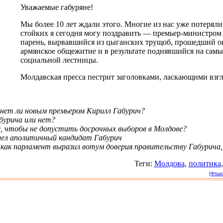
Уважаемые габуряне!
Мы более 10 лет ждали этого. Многие из нас уже потеряли
стойких я сегодня могу поздравить — премьер-министром
парень, вырвавшийся из цыганских трущоб, прошедший о
армянское общежитие и в результате поднявшийся на сам
социальной лестницы.
Молдавская пресса пестрит заголовками, ласкающими взгл
нет ли новым премьером Кирилл Габурич?
бурича или нет?
, чтобы не допустить досрочных выборов в Молдове?
ел аполитичный кандидат Габурич
, как парламент выразил вотум доверия правительству Габурича,
Теги:
Молдова
,
политика
[Фтыкн