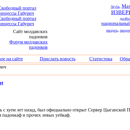
Max
,
Atyla
ИЗВЕР
долбо
национальный
,
пиздец
пиздо
ое на сайте
Прислать новость
Статистика
Обра
рич
et
ть с хуем лет назад, был офицыально открыт Сервер Цыганской 
я падонкаф и прочих левых уебкаф.