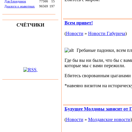
Для блондинок
77566
15
Диалоги о жывотных
96569
197
Всем привет!
СЧЁТЧИКИ
(
Новости
»
Новости Габурича
)
Гребаные падонки, всем п
Где бы вы ни были, что бы с ва
которые мы с вами пережили.
Ебитесь сворованным цыганами к
*навеяно визитом на историческ
Будущее Молдовы зависит от 
(
Новости
»
Молдавские новости
)