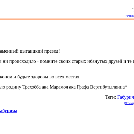
[Фтыкн
ламенный цыганцкий превед!
ми ни происходило - помните своих старых ибанутых друзей и те
онем и будьте здоровы во всех местах.
ую родину Трехоёба ака Марамоя ака Графа Вертибутылкина*
Теги:
Габурич
[Фтыкну
Габурича