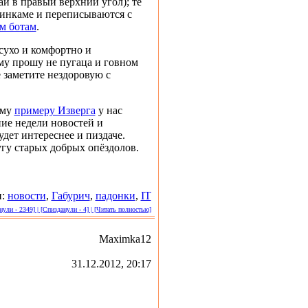
й в правый верхний угол); те
инкаме и переписываются с
м ботам
.
сухо и комфортно и
му прошу не пугаца и говном
 заметите нездоровую с
ому
примеру Изверга
у нас
ние недели новостей и
дет интереснее и пиздаче.
угу старых добрых опёздолов.
и:
новости
,
Габурич
,
падонки
,
IT
ули - 2349] | [Спизданули - 4] | [Читать полностью]
Maximka12
31.12.2012, 20:17