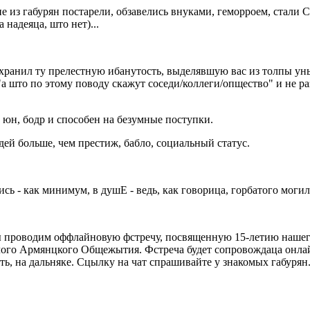
ие из габурян постарели, обзавелись внуками, геморроем, стали
надеяца, што нет)...
охранил ту прелестную ибанутость, выделявшую вас из толпы у
"а што по этому поводу скажут соседи/коллеги/опщество" и не р
юн, бодр и способен на безумные поступки.
й больше, чем престиж, бабло, социальный статус.
ись - как минимум, в душЕ - ведь, как говорица, горбатого могил
ы проводим оффлайновую фстречу, посвященную 15-летию нашего
лого Армянцкого Общежытия. Фстреча будет сопровождаца онлайн
сть, на дальняке. Сцылку на чат спрашивайте у знакомых габурян.