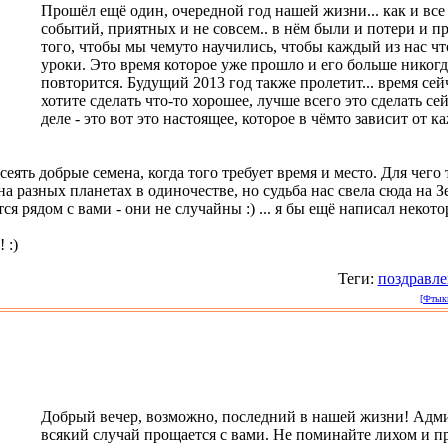
Прошёл ещё один, очередной год нашей жизни... как и вс
событий, приятных и не совсем.. в нём были и потери и п
того, чтобы мы чемуто научились, чтобы каждый из нас что
уроки. Это время которое уже прошло и его больше никогда
повторится. Будущий 2013 год также пролетит... время сей
хотите сделать что-то хорошее, лучше всего это сделать сей
деле - это вот это настоящее, которое в чёмто зависит от к
еять добрые семена, когда того требует время и место. Для чего 
а разных планетах в одиночестве, но судьба нас свела сюда на Зе
ся рядом с вами - они не случайны :) ... я бы ещё написал некотор
 :)
Теги:
поздравле
[Фтыкн
Добрый вечер, возможно, последний в нашей жизни! Адми
всякий случай прощается с вами. Не поминайте лихом и п