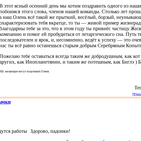
В этот ясный осенний день мы хотим поздравить одного из наших
побоимся этого слова, членов нашей команды. Столько лет прошло
а наш Олень всё такой же прыткий, весёлый, борзый, неунываю
охарактеризовать тебя вкратце, то ты — живой пример жизнера
благодарны тебе за это, что в этом году ты привнёс частицу Жи
компанию и помог ей пробудиться от летаргического сна. Путь т
последователен и ярок, и, несомненно, ведёт к успеху — это оче
нас ты всё равно останешься старым добрым Серебряным Копытц
Пожелаю тебе оставаться всегда таким же добродушным, как кот
других, как Инопланетянин, и таким же потешным, как Биглэ ) Б
ЗЫ: желающие могут поцеловать Оленя.
Те
[Фтыкн
рачки
Здорово, падонки!