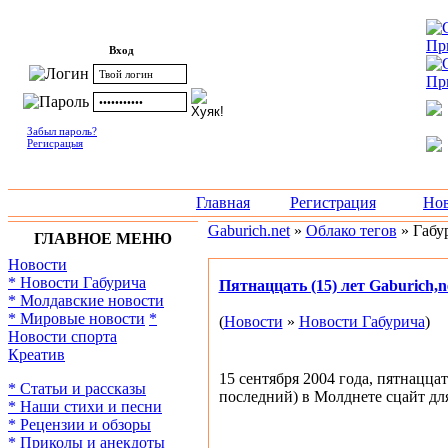
Вход
Забыл пароль?
Регисрацыя
Главная
Регистрация
Нов
Gaburich.net
»
Облако тегов
» Габу
ГЛАВНОЕ МЕНЮ
Новости
* Новости Габурича
Пятнаццать (15) лет Gaburich,n
* Молдавские новости
* Мировые новости
*
(
Новости
»
Новости Габурича
)
Новости спорта
Креатив
15 сентября 2004 года, пятнацца
* Статьи и рассказы
последний) в Молднете сцайт дл
* Наши стихи и песни
* Рецензии и обзоры
* Приколы и анекдоты