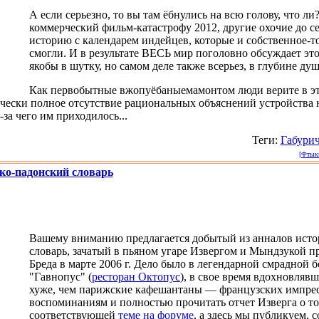
А если серьезно, то вы там ёбнулись на всю голову, что л
коммерческий фильм-катастрофу 2012, другие охочие до 
историю с календарем индейцев, которые и собственное-т
смогли. И в результате ВЕСЬ мир поголовно обсуждает это 
якобы в шутку, но самом деле также всерьез, в глубине душ
Как первобытные вжопуёбаныемамонтом люди верите в эт
чески полное отсутствие рациональных объяснений устройства 
за чего им приходилось...
Теги:
Габури
[Фтыкн
ко-падонский словарь
Вашему вниманию предлагается добытый из анналов исто
словарь, зачатый в пьяном угаре Извергом и Мындзукой п
Бреда в марте 2006 г. Дело было в легендарной смрадной 
"Гавнопус" (
ресторан Октопус
), в свое время вдохновляв
хуже, чем парижские кафешантаны — французских импрес
воспоминаниям и полностью прочитать отчет Изверга о т
соответствующей
теме на форуме
, а здесь мы публикуем, с