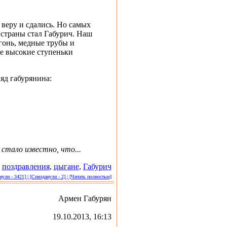
 веру и сдались. Но самых
 страны стал Габурич. Наш
гонь, медные трубы и
ые высокие ступеньки
яд габурянина:
 стало известно, что...
,
поздравления
,
цыгане
,
Габурич
ули - 3421] | [Спизданули - 2] | [Читать полностью]
Армен Габурян
19.10.2013, 16:13