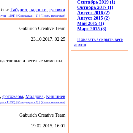
Сентябрь 2019 (1)
Октябрь 2017 (1)
Теги:
Габурич
,
падонки
,
тусовки
Август 2016 (2)
ули - 1991] | [Спизданули - 1] | [Читать полностью]
Август 2015 (2)
Май 2015 (1)
Gaburich Creative Team
Март 2015 (3)
23.10.2017, 02:25
Показать / скрыть весь
архив
 щастливые и веселые моменты,
,
фотожабы
,
Молдова
,
Кишинев
ли - 11890] | [Спизданули - 0] | [Читать полностью]
Gaburich Creative Team
19.02.2015, 16:01