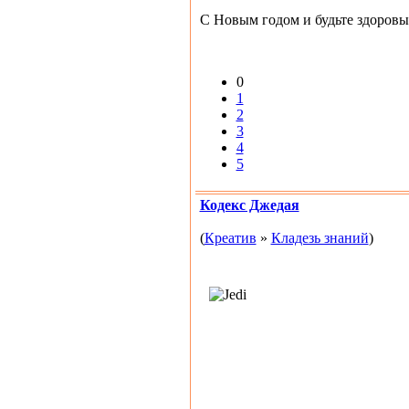
С Новым годом и будьте здоровы!
0
1
2
3
4
5
Кодекс Джедая
(
Креатив
»
Кладезь знаний
)