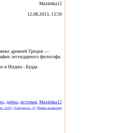
Maximka12
12.08.2013, 13:59
овеке древней Греции —
рафии легендарного философа.
ке в Индии - Будда
но
,
добро
,
история
,
Maximka12
 - 3119] | [Спизданули - 4] | [Читать полностью]