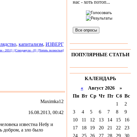
нас - хоть потоп...
Все опросы
лядство
,
капитализм
,
ИЗВЕРГ
 - 2051] | [Спизданули - 0] | [Читать полностью]
ПОПУЛЯРНЫЕ СТАТЬИ
КАЛЕНДАРЬ
«
Август 2026 »
Пн
Вт
Ср
Чт
Пт
Сб
Вс
Maximka12
1
2
3
4
5
6
7
8
9
16.08.2013, 00:42
10
11
12
13
14
15
16
человека известна Небу и
17
18
19
20
21
22
23
ь добром, а зло было
24
25
26
27
28
29
30