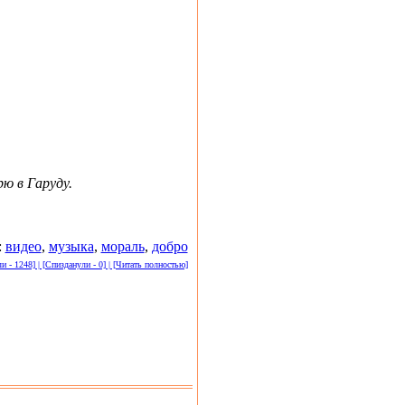
рю в Гаруду.
:
видео
,
музыка
,
мораль
,
добро
 - 1248] | [Спизданули - 0] | [Читать полностью]