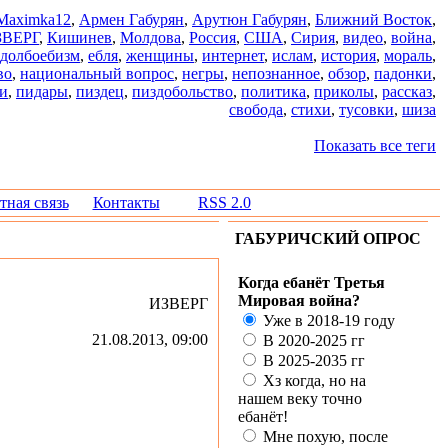
Maximka12
,
Армен Габурян
,
Арутюн Габурян
,
Ближний Восток
,
ЗВЕРГ
,
Кишинев
,
Молдова
,
Россия
,
США
,
Сирия
,
видео
,
война
,
долбоебизм
,
ебля
,
женщины
,
интернет
,
ислам
,
история
,
мораль
,
во
,
национальный вопрос
,
негры
,
непознанное
,
обзор
,
падонки
,
и
,
пидары
,
пиздец
,
пиздобольство
,
политика
,
приколы
,
рассказ
,
свобода
,
стихи
,
тусовки
,
шиза
Показать все теги
тная связь
Контакты
RSS 2.0
ГАБУРИЧСКИЙ ОПРОС
Когда ебанёт Третья
Мировая война?
ИЗВЕРГ
Уже в 2018-19 году
21.08.2013, 09:00
В 2020-2025 гг
В 2025-2035 гг
Хз когда, но на
нашем веку точно
ебанёт!
Мне похую, после