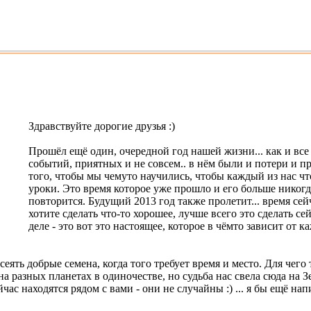
Здравствуйте дорогие друзья :)
Прошёл ещё один, очередной год нашей жизни... как и вс
событий, приятных и не совсем.. в нём были и потери и п
того, чтобы мы чемуто научились, чтобы каждый из нас что
уроки. Это время которое уже прошло и его больше никогда
повторится. Будущий 2013 год также пролетит... время сей
хотите сделать что-то хорошее, лучше всего это сделать сей
деле - это вот это настоящее, которое в чёмто зависит от к
еять добрые семена, когда того требует время и место. Для чего 
а разных планетах в одиночестве, но судьба нас свела сюда на З
йчас находятся рядом с вами - они не случайны :) ... я бы ещё на