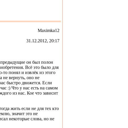
Maximka12
31.12.2012, 20:17
е предыдущие он был полон
риобретения. Всё это было для
-то понял и извлёк из этого
 не вернуть, оно не
час быстро движется. Если
час :) Что у нас есть на самом
аждого из нас. Кое что зависит
тогда жить если не для тех кто
емлю, значит это не
писал некоторые слова, но не