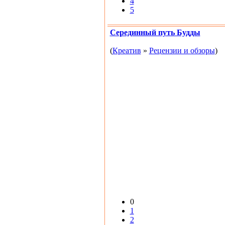
4
5
Серединный путь Будды
(
Креатив
»
Рецензии и обзоры
)
0
1
2