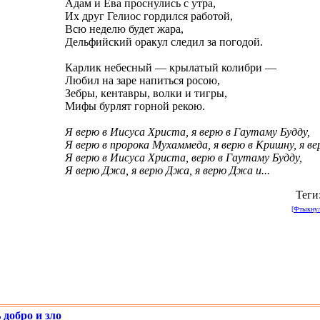
Адам и Ева проснулись с утра,
Их друг Гелиос гордился работой,
Всю неделю будет жара,
Дельфийский оракул следил за погодой.
Карлик небесный — крылатый колибри —
Любил на заре напиться росою,
Зебры, кентавры, волки и тигры,
Мифы бурлят горной рекою.
Я верю в Иисуса Христа, я верю в Гаутаму Будду,
Я верю в пророка Мухаммеда, я верю в Кришну, я ве
Я верю в Иисуса Христа, верю в Гаутаму Будду,
Я верю Джа, я верю Джа, я верю Джа и...
Теги
[Фтыкнули
добро и зло