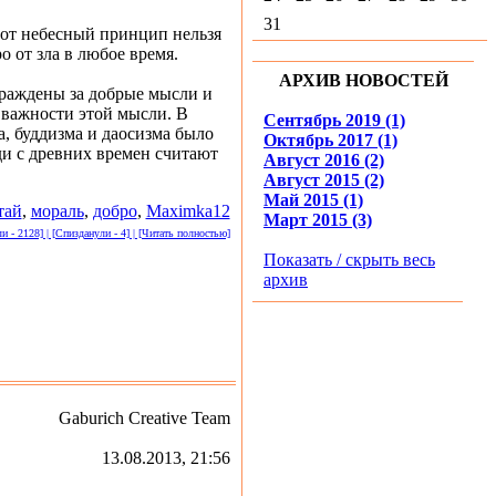
31
тот небесный принцип нельзя
о от зла в любое время.
АРХИВ НОВОСТЕЙ
граждены за добрые мысли и
к важности этой мысли. В
Сентябрь 2019 (1)
, буддизма и даосизма было
Октябрь 2017 (1)
ди с древних времен считают
Август 2016 (2)
Август 2015 (2)
Май 2015 (1)
тай
,
мораль
,
добро
,
Maximka12
Март 2015 (3)
 - 2128] | [Спизданули - 4] | [Читать полностью]
Показать / скрыть весь
архив
Gaburich Creative Team
13.08.2013, 21:56