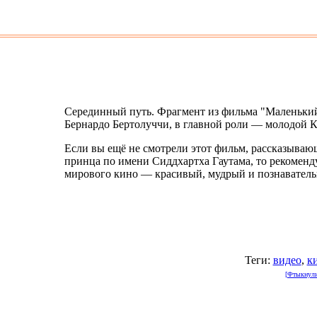
Серединный путь. Фрагмент из фильма "Маленький 
Бернардо Бертолуччи, в главной роли — молодой К
Если вы ещё не смотрели этот фильм, рассказыва
принца по имени Сиддхартха Гаутама, то рекоменд
мирового кино — красивый, мудрый и познавател
Теги:
видео
,
к
[Фтыкнули 