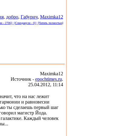
ия
,
добро
,
Габурич
,
Maximka12
 - 2706] | [Спизданули - 0] | [Читать полностью]
Maximka12
Источник -
epochtimes.ru
.
25.04.2012, 11:14
начит, что на нас лежит
 гармонии и равновесии
ько ты сделаешь первый шаг
говорил магистр Йода.
 галактике. Каждый человек
ы...