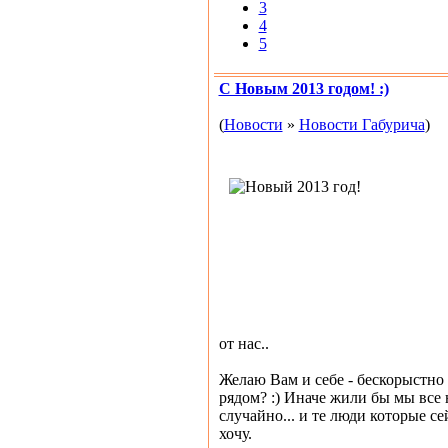
3
4
5
С Новым 2013 годом! :)
(
Новости
»
Новости Габурича
)
от нас..
Желаю Вам и себе - бескорыстно с
рядом? :) Иначе жили бы мы все н
случайно... и те люди которые се
хочу.