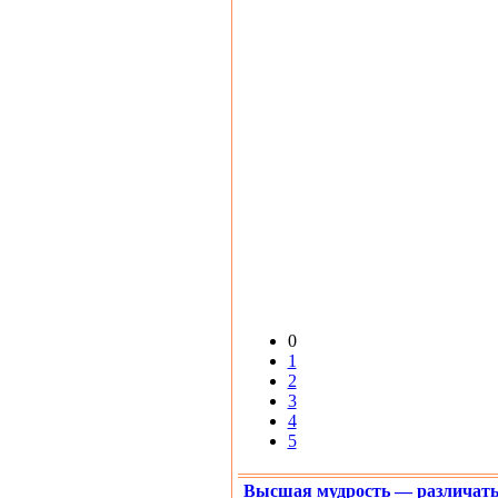
0
1
2
3
4
5
Высшая мудрость — различать 