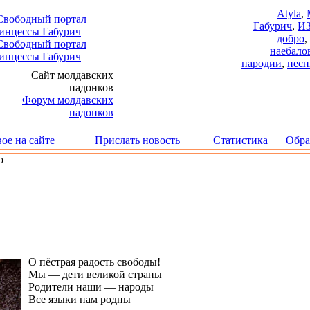
Atyla
,
Габурич
,
И
добро
,
наебало
пародии
,
песн
ое на сайте
Прислать новость
Статистика
Обра
о
О пёстрая радость свободы!
Мы — дети великой страны
Родители наши — народы
Все языки нам родны