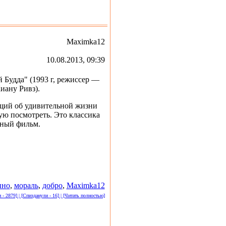
Maximka12
10.08.2013, 09:39
Будда" (1993 г, режиссер —
иану Ривз).
ющий об удивительной жизни
ую посмотреть. Это классика
ьный фильм.
ино
,
мораль
,
добро
,
Maximka12
- 2879] | [Спизданули - 16] | [Читать полностью]