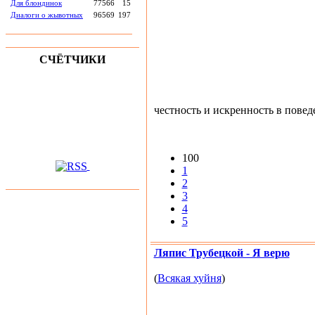
Для блондинок
77566
15
Диалоги о жывотных
96569
197
СЧЁТЧИКИ
честность и искренность в повед
100
1
2
3
4
5
Ляпис Трубецкой - Я верю
(
Всякая хуйня
)