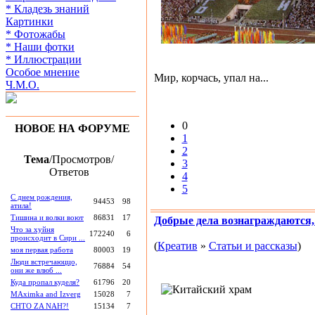
* Кладезь знаний
Картинки
* Фотожабы
* Наши фотки
* Иллюстрации
Особое мнение
Мир, корчась, упал на...
Ч.М.О.
0
НОВОЕ НА ФОРУМЕ
1
2
Тема
/Просмотров/
3
Ответов
4
5
С днем рождения,
94453
98
атила!
Тишина и волки воют
86831
17
Добрые дела вознаграждаются, 
Что за хуйня
172240
6
происходит в Сири ...
(
Креатив
»
Статьи и рассказы
)
моя первая работа
80003
19
Люди встречаюццо,
76884
54
они же влюб ...
Куда пропал куделя?
61796
20
MAximka and Izverg
15028
7
CHTO ZA NAH?!
15134
7