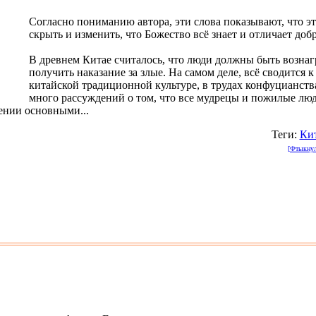
Согласно пониманию автора, эти слова показывают, что э
скрыть и изменить, что Божество всё знает и отличает добр
В древнем Китае считалось, что люди должны быть возна
получить наказание за злые. На самом деле, всё сводится 
китайской традиционной культуре, в трудах конфуцианства
много рассуждений о том, что все мудрецы и пожилые лю
ении основными...
Теги:
Ки
[Фтыкнули