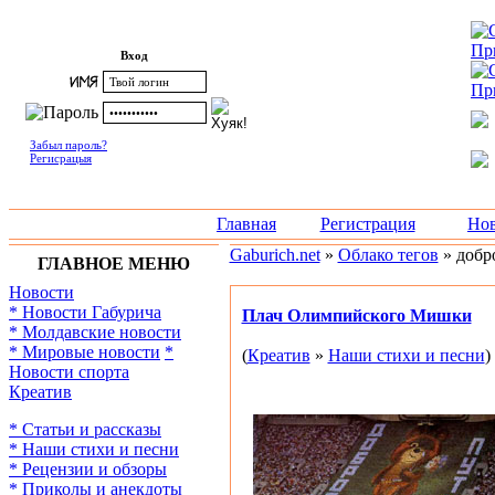
Вход
Забыл пароль?
Регисрацыя
Главная
Регистрация
Нов
Gaburich.net
»
Облако тегов
» добр
ГЛАВНОЕ МЕНЮ
Новости
* Новости Габурича
Плач Олимпийского Мишки
* Молдавские новости
* Мировые новости
*
(
Креатив
»
Наши стихи и песни
)
Новости спорта
Креатив
* Статьи и рассказы
* Наши стихи и песни
* Рецензии и обзоры
* Приколы и анекдоты