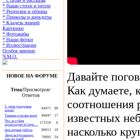
* Статьи и рассказы
* Наши стихи и песни
* Рецензии и обзоры
* Приколы и анекдоты
* Кладезь знаний
Картинки
* Фотожабы
* Наши фотки
* Иллюстрации
Особое мнение
Ч.М.О.
Давайте погов
НОВОЕ НА ФОРУМЕ
Как думаете, 
Тема
/Просмотров/
Ответов
соотношения 
С днем рождения,
94471
98
атила!
известных не
Тишина и волки воют
86847
17
Что за хуйня
172318
6
происходит в Сири ...
насколько кру
моя первая работа
80013
19
Люди встречаюццо,
76895
54
они же влюб ...