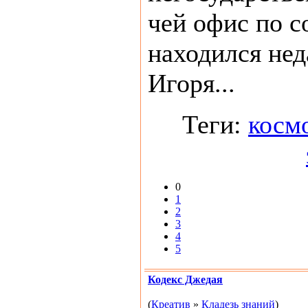
чей офис по 
находился нед
Игоря...
Теги:
косм
0
1
2
3
4
5
Кодекс Джедая
(
Креатив
»
Кладезь знаний
)