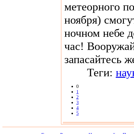
метеорного по
ноября) смогу
ночном небе д
час! Вооружай
запасайтесь ж
Теги:
нау
0
1
2
3
4
5