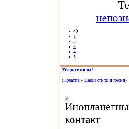
Т
непозн
40
1
2
3
4
5
Уберите вилы!
(
Креатив
»
Наши стихи и песни
)