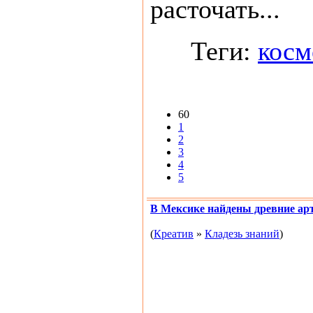
расточать...
Теги:
косм
60
1
2
3
4
5
В Мексике найдены древние а
(
Креатив
»
Кладезь знаний
)