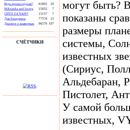
могут быть? В
Куда пропал куделя?
61802
20
MAximka and Izverg
15032
7
показаны сра
CHTO ZA NAH?!
15137
7
Для блондинок
77576
15
Диалоги о жывотных
96576
197
размеры план
системы, Солн
СЧЁТЧИКИ
известных зве
(Сириус, Полл
Альдебаран, Р
Пистолет, Ан
У самой боль
известных, V