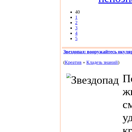
40
1
2
3
4
5
Звездопад: вооружайтесь окуля
(
Креатив
»
Кладезь знаний
)
П
ж
с
у
к