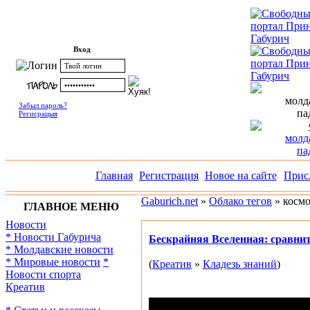
Вход
Забыл пароль?
Регисрацыя
Главная
Регистрация
Новое на сайте
Прис
Gaburich.net
»
Облако тегов
» косм
ГЛАВНОЕ МЕНЮ
Новости
* Новости Габурича
Бескрайняя Вселенная: сравнит
* Молдавские новости
* Мировые новости
*
(
Креатив
»
Кладезь знаний
)
Новости спорта
Креатив