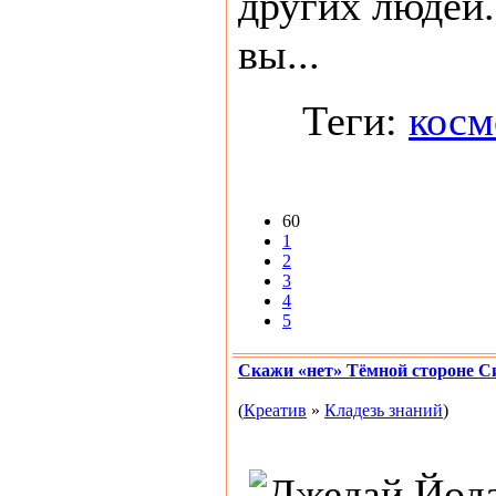
других людей.
вы...
Теги:
косм
60
1
2
3
4
5
Скажи «нет» Тёмной стороне 
(
Креатив
»
Кладезь знаний
)