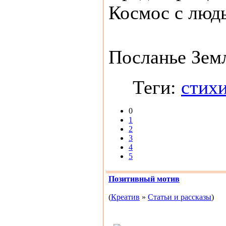
Космос с людь
Посланье Земл
Теги:
стих
0
1
2
3
4
5
Позитивный мотив
(
Креатив
»
Статьи и рассказы
)