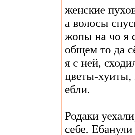
женские пухо
а волосы спус
жопы на чо я 
общем то да с
я с ней, сходи
цветы-хуиты, 
ебли.
Родаки уехали,
себе. Ебанули