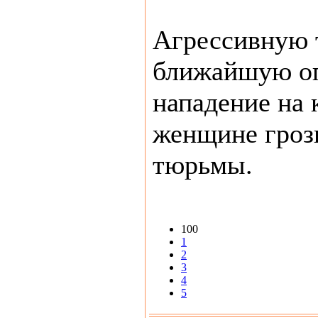
Агрессивную 
ближайшую оп
нападение на 
женщине грози
тюрьмы.
100
1
2
3
4
5