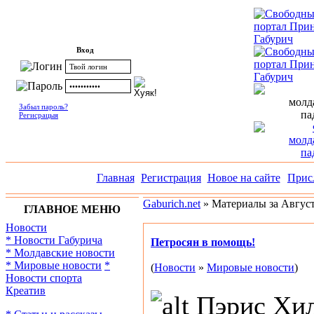
Вход
Забыл пароль?
Регисрацыя
Главная
Регистрация
Новое на сайте
Прис
Gaburich.net
» Материалы за Август
ГЛАВНОЕ МЕНЮ
Новости
* Новости Габурича
Петросян в помощь!
* Молдавские новости
* Мировые новости
*
(
Новости
»
Мировые новости
)
Новости спорта
Креатив
Пэрис Хил