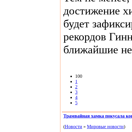
достижение х
будет зафикси
рекордов Гинн
ближайшие не
100
1
2
3
4
5
Трамвайная хамка покусала ко
(
Новости
»
Мировые новости
)