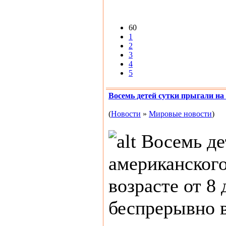
60
1
2
3
4
5
Восемь детей сутки прыгали н
(
Новости
»
Мировые новости
)
Восемь де
американског
возрасте от 8 
беспрерывно в