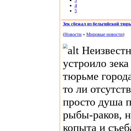
3
4
5
Зек сбежал из бельгийской тюр
(
Новости
»
Мировые новости
)
Неизвестн
устроило зека
тюрьме города
то ли отсутств
просто душа п
рыбы-раков, н
копыта и съе