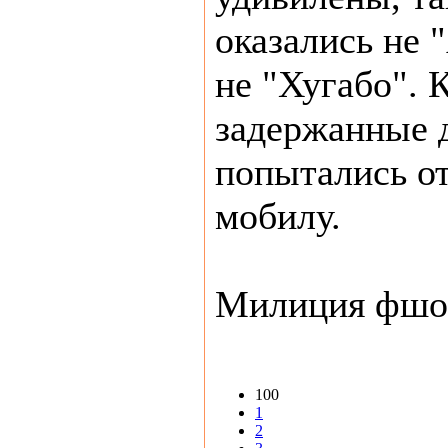
оказались не 
не "Хугабо". 
задержанные 
попытались от
мобилу.
Милиция фшо
100
1
2