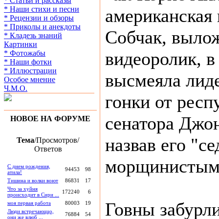
* Статьи и рассказы
* Наши стихи и песни
американская 
* Рецензии и обзоры
* Приколы и анекдоты
Собчак, выло
* Кладезь знаний
Картинки
видеоролик, в
* Фотожабы
* Наши фотки
* Иллюстрации
высмеяла лид
Особое мнение
Ч.М.О.
гонки от респ
сенатора Джо
НОВОЕ НА ФОРУМЕ
назвав его "с
Тема
/Просмотров/
Ответов
морщинистым 
С днем рождения,
94453
98
атила!
Тишина и волки воют
86831
17
Что за хуйня
172240
6
происходит в Сири ...
Говны забурл
моя первая работа
80003
19
Люди встречаюццо,
76884
54
они же влюб ...