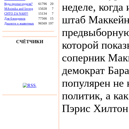
неделе, когда
Куда пропал куделя?
61796
20
MAximka and Izverg
15028
7
CHTO ZA NAH?!
15134
7
штаб Маккейн
Для блондинок
77566
15
Диалоги о жывотных
96569
197
предвыборную
которой показ
СЧЁТЧИКИ
соперник Макк
демократ Бара
популярен не 
политик, а как
Пэрис Хилтон