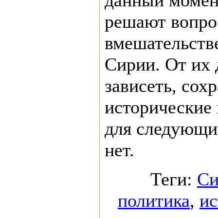
данный момен
решают вопро
вмешательстве
Сирии. От их 
зависеть, сох
исторические
для следующи
нет.
Теги:
Си
политика
,
ис