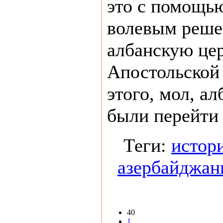
это с помощью
волевым реше
албанскую це
Апостольской
этого, мол, 
были перейти 
Теги:
истор
азербайджа
40
1