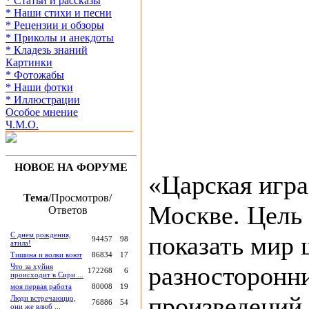
* Статьи и рассказы
* Наши стихи и песни
* Рецензии и обзоры
* Приколы и анекдоты
* Кладезь знаний
Картинки
* Фотожабы
* Наши фотки
* Иллюстрации
Особое мнение
Ч.М.О.
НОВОЕ НА ФОРУМЕ
«Царская игра
Тема
/Просмотров/
Москве. Цель
Ответов
С днем рождения,
показать мир 
94457
98
атила!
Тишина и волки воют
86834
17
разносторонн
Что за хуйня
172268
6
происходит в Сири ...
моя первая работа
80008
19
произведений 
Люди встречаюццо,
76886
54
они же влюб ...