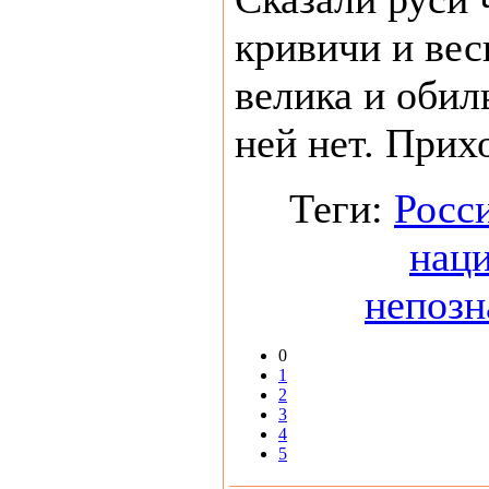
кривичи и вес
велика и обиль
ней нет. Прихо
Теги:
Росс
нац
непозн
0
1
2
3
4
5