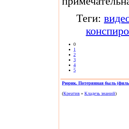
примечательна
Теги:
виде
конспиро
0
1
2
3
4
5
Рюрик. Потерянная быль (филь
(
Креатив
»
Кладезь знаний
)