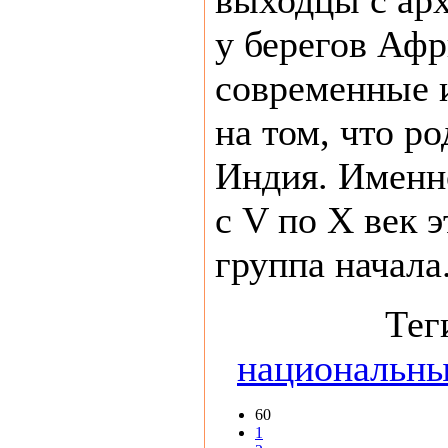
выходцы с арх
у берегов Афр
современные 
на том, что р
Индия. Именно
с V по X век 
группа начала.
Тег
национальны
60
1