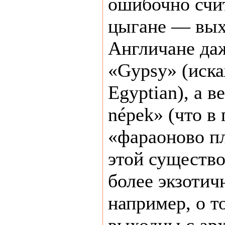
ошибочно счит
цыгане — вых
Англичане даж
«Gypsy» (иска
Egyptian), а 
népek» (что в
«фараоново пл
этой существо
более экзотич
например, о т