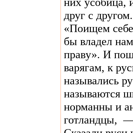
них усобица, 
друг с другом.
«Поищем себе
бы владел нам
праву». И пош
варягам, к рус
назывались ру
называются ш
норманны и а
готландцы, — 
Сказали руси 