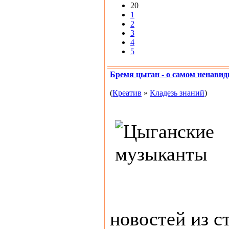
20
1
2
3
4
5
Бремя цыган - о самом ненави
(
Креатив
»
Кладезь знаний
)
новостей из с