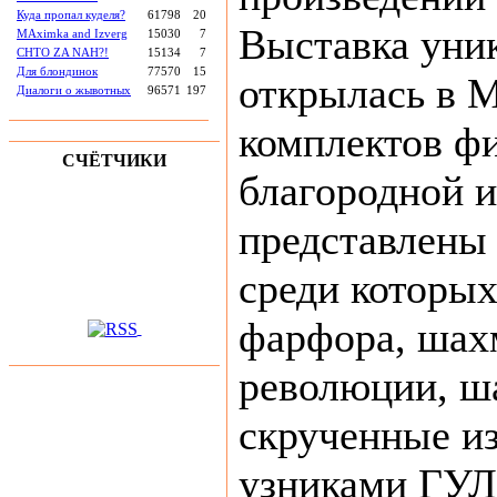
Куда пропал куделя?
61798
20
Выставка уни
MAximka and Izverg
15030
7
CHTO ZA NAH?!
15134
7
Для блондинок
77570
15
открылась в М
Диалоги о жывотных
96571
197
комплектов фи
СЧЁТЧИКИ
благородной и
представлены 
среди которы
фарфора, шах
революции, ш
скрученные и
узниками ГУЛ