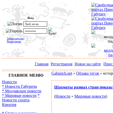
Вход
Забыл пароль?
Регисрацыя
Главная
Регистрация
Новое на сайте
Прис
Gaburich.net
»
Облако тегов
» исто
ГЛАВНОЕ МЕНЮ
Новости
* Новости Габурича
Шахматы разных стран показа
* Молдавские новости
* Мировые новости
*
(
Новости
»
Мировые новости
)
Новости спорта
Креатив