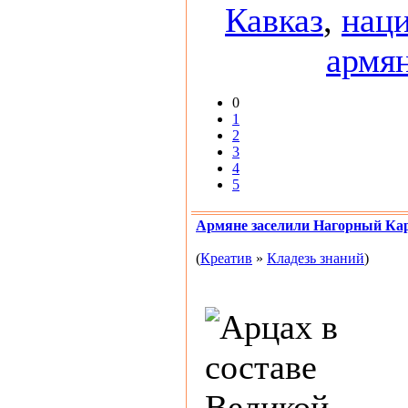
Кавказ
,
нац
армя
0
1
2
3
4
5
Армяне заселили Нагорный Кара
(
Креатив
»
Кладезь знаний
)