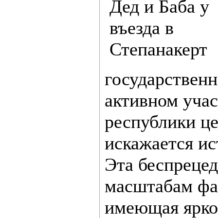
государственн
активном уча
республики ц
искажается ис
Эта беспрецед
масштабам фа
имеющая ярк