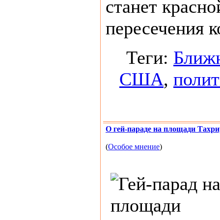
станет красно
пересечения к
Теги:
Ближ
США
,
полит
О гей-параде на площади Тахр
(
Особое мнение
)