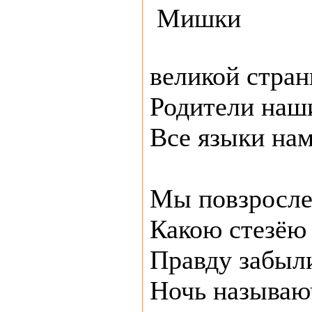
великой стра
Родители наш
Все языки на
Мы повзросле
Какою стезёю
Правду забыли
Ночь называю