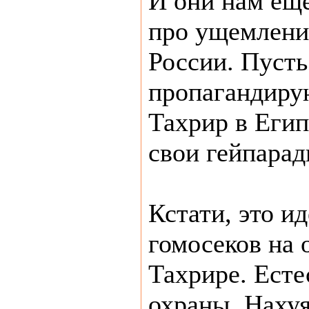
И они нам еще
про ущемлени
России. Пусть
пропагандиру
Тахрир в Егип
свои гейпарад
Кстати, это ид
гомосеков на 
Тахрире. Есте
охраны. Наху