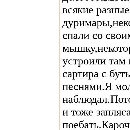
всякие разные
дуримары,нек
спали со свои
мышку,некото
устроили там 
сартира с бут
песнями.Я мо
наблюдал.Пот
и тоже запляс
поебать.Кароч