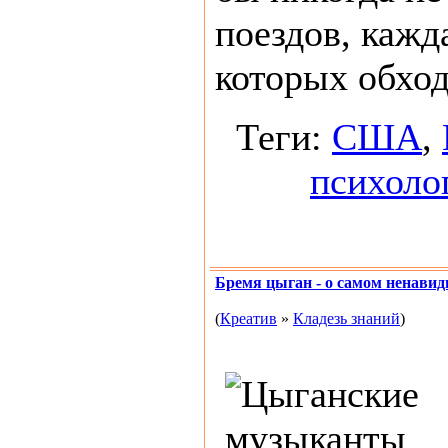
поездов, кажд
которых обходи
Теги:
США
,
психоло
Бремя цыган - о самом ненави
(
Креатив
»
Кладезь знаний
)