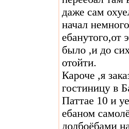
даже сам охуе
начал немного
ебанутого,от э
было ,и до си
отойти.
Кароче ,я зака
гостиницу в Б
Паттае 10 и у
ебаном самол
долбоёбами на