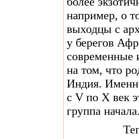
более экзотич
например, о т
выходцы с арх
у берегов Афр
современные 
на том, что р
Индия. Именно
с V по X век 
группа начала.
Те