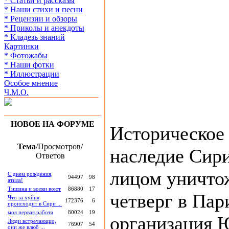
* Статьи и рассказы
* Наши стихи и песни
* Рецензии и обзоры
* Приколы и анекдоты
* Кладезь знаний
Картинки
* Фотожабы
* Наши фотки
* Иллюстрации
Особое мнение
Ч.М.О.
НОВОЕ НА ФОРУМЕ
Историческое 
Тема
/Просмотров/
наследие Сири
Ответов
лицом уничтож
С днем рождения,
94497
98
атила!
Тишина и волки воют
86880
17
четверг в Пар
Что за хуйня
172376
6
происходит в Сири ...
моя первая работа
80024
19
организация 
Люди встречаюццо,
76907
54
они же влюб ...