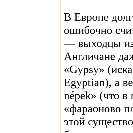
В Европе долг
ошибочно счит
— выходцы из
Англичане даж
«Gypsy» (иска
Egyptian), а 
népek» (что в
«фараоново пл
этой существо