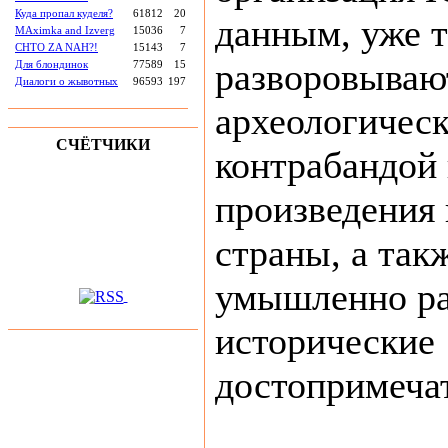
Куда пропал куделя?
61812
20
данным, уже т
MAximka and Izverg
15036
7
CHTO ZA NAH?!
15143
7
разворовываю
Для блондинок
77589
15
Диалоги о жывотных
96593
197
археологическ
СЧЁТЧИКИ
контрабандой
произведения 
страны, а так
умышленно р
исторические
достопримеча