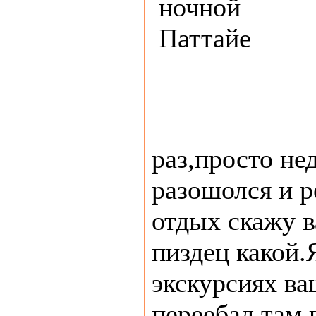
раз,просто не
разошолся и р
отдых скажу 
пиздец какой.
экскурсиях ва
переебал там 