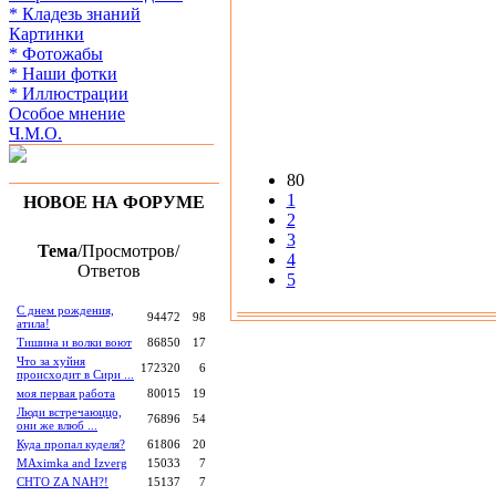
* Кладезь знаний
Картинки
* Фотожабы
* Наши фотки
* Иллюстрации
Особое мнение
Ч.М.О.
80
1
НОВОЕ НА ФОРУМЕ
2
3
Тема
/Просмотров/
4
Ответов
5
С днем рождения,
94472
98
атила!
Тишина и волки воют
86850
17
Что за хуйня
172320
6
происходит в Сири ...
моя первая работа
80015
19
Люди встречаюццо,
76896
54
они же влюб ...
Куда пропал куделя?
61806
20
MAximka and Izverg
15033
7
CHTO ZA NAH?!
15137
7