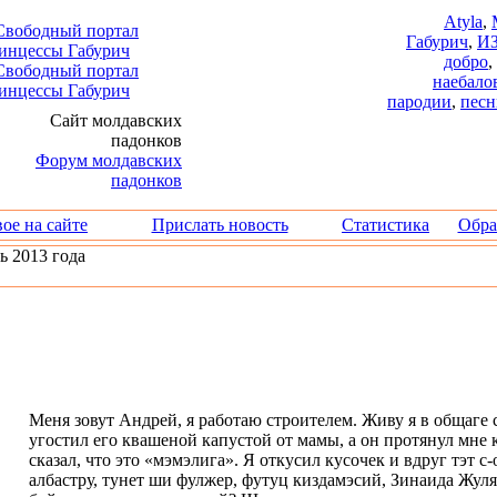
Atyla
,
Габурич
,
И
добро
,
наебало
пародии
,
песн
ое на сайте
Прислать новость
Статистика
Обра
ь 2013 года
Меня зовут Андрей, я работаю строителем. Живу я в общаге с
угостил его квашеной капустой от мамы, а он протянул мне
сказал, что это «мэмэлига». Я откусил кусочек и вдруг тэт с
албастру, тунет ши фулжер, футуц киздамэсий, Зинаида Жул