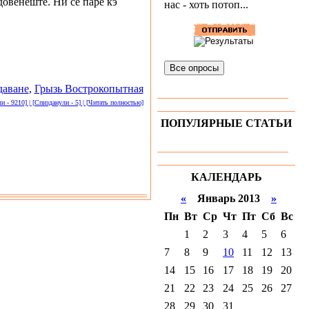
овенеште. Ни се паре кэ
нас - хоть потоп...
Все опросы
даване
,
Грызь Вострокопытная
 - 9210] | [Спизданули - 5] | [Читать полностью]
ПОПУЛЯРНЫЕ СТАТЬИ
КАЛЕНДАРЬ
«
Январь 2013
»
Пн
Вт
Ср
Чт
Пт
Сб
Вс
1
2
3
4
5
6
7
8
9
10
11
12
13
14
15
16
17
18
19
20
21
22
23
24
25
26
27
28
29
30
31