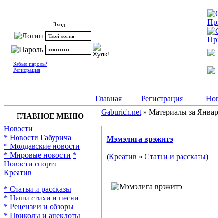
Вход
Забыл пароль?
Регисрацыя
Главная
Регистрация
Нов
Gaburich.net
» Материалы за Январ
ГЛАВНОЕ МЕНЮ
Новости
* Новости Габурича
Мэмэлига врэжитэ
* Молдавские новости
* Мировые новости
*
(
Креатив
»
Статьи и рассказы
)
Новости спорта
Креатив
* Статьи и рассказы
* Наши стихи и песни
* Рецензии и обзоры
* Приколы и анекдоты