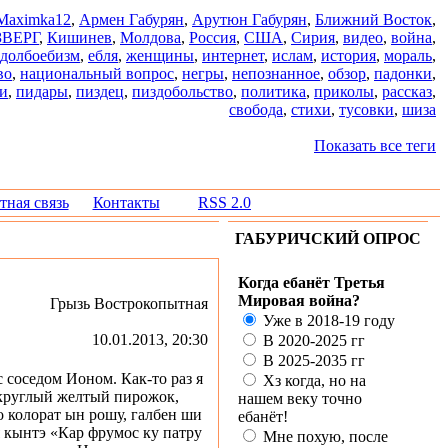
Maximka12
,
Армен Габурян
,
Арутюн Габурян
,
Ближний Восток
,
ЗВЕРГ
,
Кишинев
,
Молдова
,
Россия
,
США
,
Сирия
,
видео
,
война
,
долбоебизм
,
ебля
,
женщины
,
интернет
,
ислам
,
история
,
мораль
,
во
,
национальный вопрос
,
негры
,
непознанное
,
обзор
,
падонки
,
и
,
пидары
,
пиздец
,
пиздобольство
,
политика
,
приколы
,
рассказ
,
свобода
,
стихи
,
тусовки
,
шиза
Показать все теги
тная связь
Контакты
RSS 2.0
ГАБУРИЧСКИЙ ОПРОС
Когда ебанёт Третья
Мировая война?
Грызь Вострокопытная
Уже в 2018-19 году
10.01.2013, 20:30
В 2020-2025 гг
В 2025-2035 гг
 соседом Ионом. Как-то раз я
Хз когда, но на
 круглый желтый пирожок,
нашем веку точно
-о колорат ын рошу, галбен ши
ебанёт!
я кынтэ «Кар фрумос ку патру
Мне похую, после