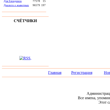
Для блондинок
77578
15
Диалоги о жывотных
96579
197
СЧЁТЧИКИ
Главная
Регистрация
Нов
Администраци
Все имена, упомин
Этот с