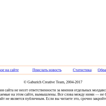
ое на сайте
Прислать новость
Статистика
Обра
© Gaburich Creative Team, 2004-2017
я сайта не несет ответственности за мнения отдельных молдавс
аемые на этом сайте, вымышлены. Все слова между ними — не б
айт не является публичным. Если вы читаете это, срочно закройте