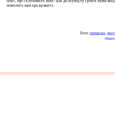
бой», щи сэ-нтымплэ, мэй? Ши де-атунщ еу грэеск нума молд
мэмэлига щея ера врэжитэ.
Теги:
приколы
,
мол
[Фтыкнули