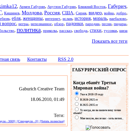
imka12
Габурич
,
,
,
,
,
Армен Габурян
Арутюн Габурян
Ближний Восток
Г
Молдова
Россия
видео
,
,
,
,
США
,
,
,
,
,
Кишинев
Сирия
война
добро
,
ебля
,
женщины
,
,
,
история
,
мораль
,
,
ебизм
интернет
ислам
наебалово
 вопрос
,
,
,
,
падонки
,
,
,
,
негры
непознанное
обзор
пародии
песни
пидары
политика
,
,
,
,
,
стихи
,
,
больство
приколы
рассказ
свобода
тусовки
шиза
Показать все теги
тная связь
Контакты
RSS 2.0
ГАБУРИЧСКИЙ ОПРОС
Когда ебанёт Третья
Мировая война?
Gaburich Creative Team
Уже в 2018-19 году
18.06.2010, 01:49
В 2020-2025 гг
В 2025-2035 гг
Хз когда, но на нашем веку точно
ебанёт!
Теги:
Мне похую, после нас - хоть потоп...
ули - 3069] | [Спизданули - 0] | [Читать полностью]