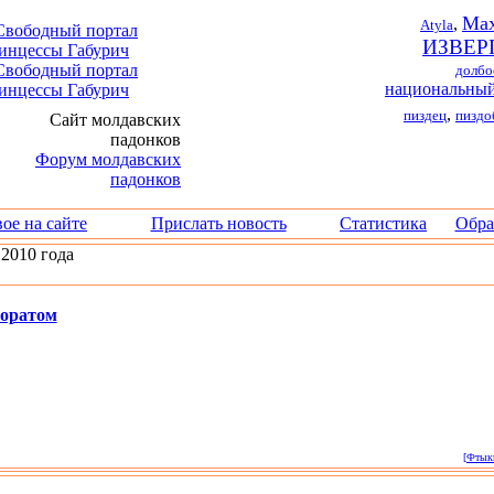
Max
,
Atyla
ИЗВЕР
долбо
национальный
,
пиздец
пиздо
ое на сайте
Прислать новость
Статистика
Обра
2010 года
торатом
[Фтыкн