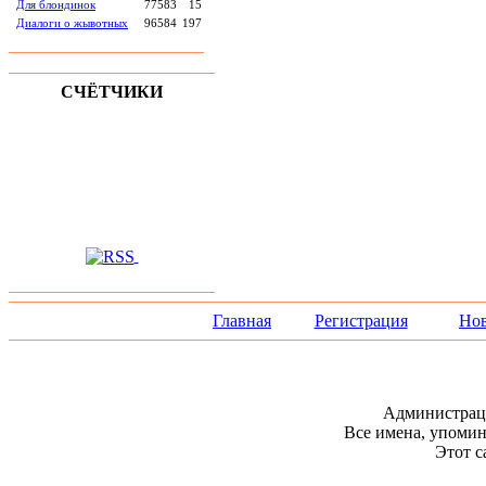
Для блондинок
77583
15
Диалоги о жывотных
96584
197
СЧЁТЧИКИ
Главная
Регистрация
Нов
Администраци
Все имена, упомин
Этот с