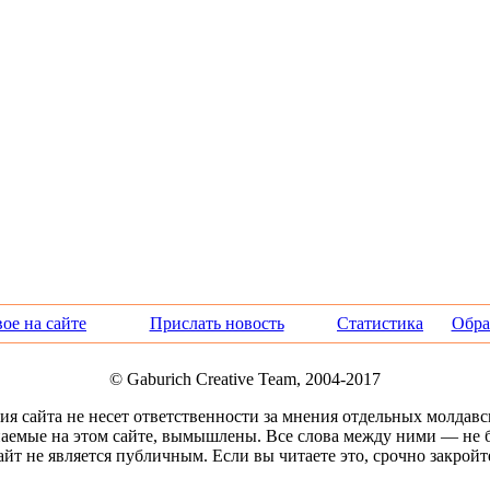
ое на сайте
Прислать новость
Статистика
Обра
© Gaburich Creative Team, 2004-2017
я сайта не несет ответственности за мнения отдельных молдавс
аемые на этом сайте, вымышлены. Все слова между ними — не б
айт не является публичным. Если вы читаете это, срочно закройте