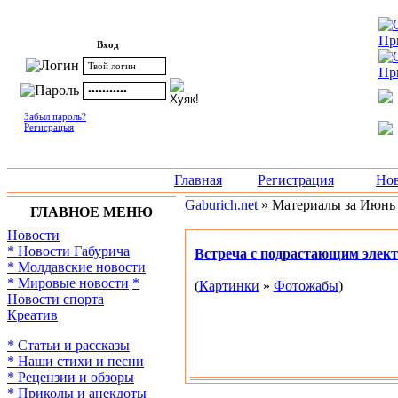
Вход
Забыл пароль?
Регисрацыя
Главная
Регистрация
Нов
Gaburich.net
» Материалы за Июнь 
ГЛАВНОЕ МЕНЮ
Новости
* Новости Габурича
Встреча с подрастающим элек
* Молдавские новости
* Мировые новости
*
(
Картинки
»
Фотожабы
)
Новости спорта
Креатив
* Статьи и рассказы
* Наши стихи и песни
* Рецензии и обзоры
* Приколы и анекдоты