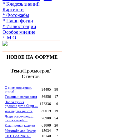
* Кладезь знаний
Картинки
* Фотожабы
* Наши фотки
* Иллюстрации
Особое мнение
Ч.М.О.
НОВОЕ НА ФОРУМЕ
Тема
/Просмотров/
Ответов
С днем рождения,
94485
98
атила!
Тишина и волки воют
86856
17
Что за хуйня
172336
6
происходит в Сири ...
моя первая работа
80019
19
Люди встречаюццо,
76900
54
они же влюб ...
Куда пропал куделя?
61808
20
MAximka and Izverg
15034
7
CHTO ZA NAH?!
15140
7