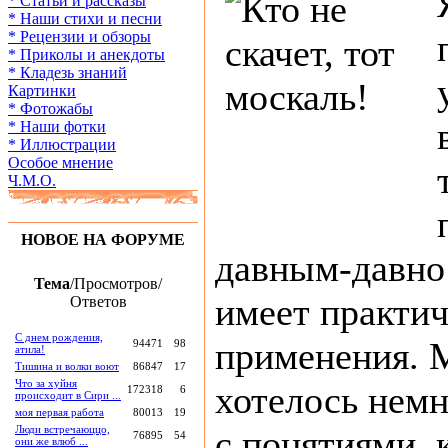
* Статьи и рассказы
* Наши стихи и песни
* Рецензии и обзоры
* Приколы и анекдоты
* Кладезь знаний
Картинки
* Фотожабы
* Наши фотки
* Иллюстрации
Особое мнение
Ч.М.О.
НОВОЕ НА ФОРУМЕ
давным-давно
Тема
/Просмотров/
имеет практич
Ответов
С днем рождения,
применения. 
94471
98
атила!
Тишина и волки воют
86847
17
Что за хуйня
хотелось немн
172318
6
происходит в Сири ...
моя первая работа
80013
19
Люди встречаюццо,
с понятиями, 
76895
54
они же влюб ...