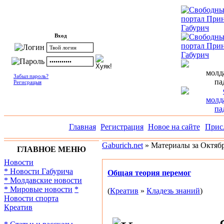
Вход
Забыл пароль?
Регисрацыя
Главная
Регистрация
Новое на сайте
Прис
Gaburich.net
» Материалы за Октябр
ГЛАВНОЕ МЕНЮ
Новости
* Новости Габурича
Общая теория перемог
* Молдавские новости
* Мировые новости
*
(
Креатив
»
Кладезь знаний
)
Новости спорта
Креатив