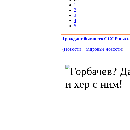
1
2
3
4
5
Граждане бывшего СССР выска
(
Новости
»
Мировые новости
)