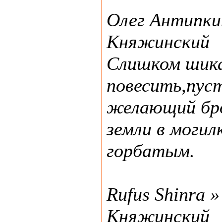
Олег Антипки
Княжинский
Слишком шик
повесить,пус
желающий бр
земли в моги
горбатым.
Rufus Shinra 
Княжинский