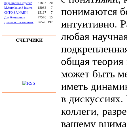
Куда пропал куделя?
61802
20
понимаются б
MAximka and Izverg
15032
7
CHTO ZA NAH?!
15137
7
Для блондинок
77576
15
интуитивно. Р
Диалоги о жывотных
96576
197
любая научная
СЧЁТЧИКИ
подкрепленная
общая теория
может быть м
иметь динами
в дискуссиях.
коллеги, разр
вашему внима