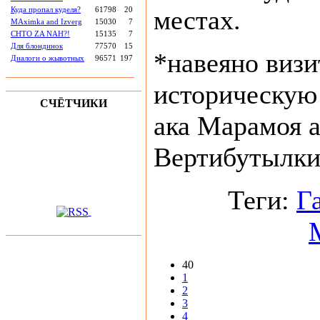
Куда пропал куделя?
61798
20
местах.
MAximka and Izverg
15030
7
CHTO ZA NAH?!
15135
7
Для блондинок
77570
15
*навеяно визи
Диалоги о жывотных
96571
197
историческую
СЧЁТЧИКИ
ака Марамоя а
Вертибутылки
Теги:
Г
40
1
2
3
4