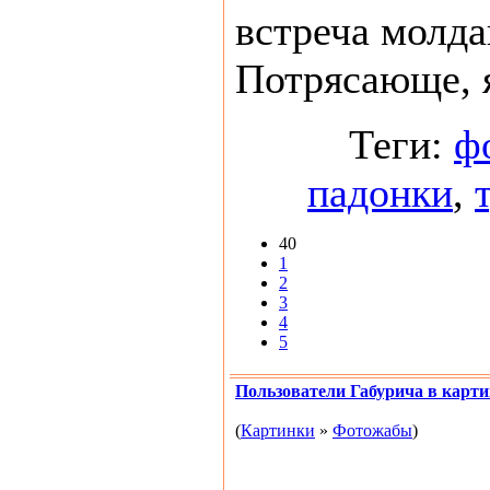
встреча молда
Потрясающе, я
Теги:
ф
падонки
,
40
1
2
3
4
5
Пользователи Габурича в карт
(
Картинки
»
Фотожабы
)