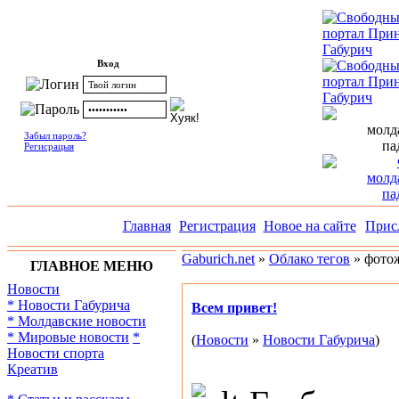
Вход
Забыл пароль?
Регисрацыя
Главная
Регистрация
Новое на сайте
Прис
Gaburich.net
»
Облако тегов
» фото
ГЛАВНОЕ МЕНЮ
Новости
* Новости Габурича
Всем привет!
* Молдавские новости
* Мировые новости
*
(
Новости
»
Новости Габурича
)
Новости спорта
Креатив