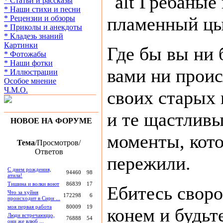
Гребаные 
* Статьи и рассказы
* Наши стихи и песни
пламенный цы
* Рецензии и обзоры
* Приколы и анекдоты
* Кладезь знаний
Картинки
Где бы вы ни 
* Фотожабы
* Наши фотки
вами ни проис
* Иллюстрации
Особое мнение
Ч.М.О.
своих старых
и те щастливы
НОВОЕ НА ФОРУМЕ
моменты, кот
Тема
/Просмотров/
Ответов
пережили.
С днем рождения,
94460
98
атила!
Тишина и волки воют
86839
17
Ебитесь свор
Что за хуйня
172298
6
происходит в Сири ...
моя первая работа
80009
19
конем и будьт
Люди встречаюццо,
76888
54
они же влюб ...