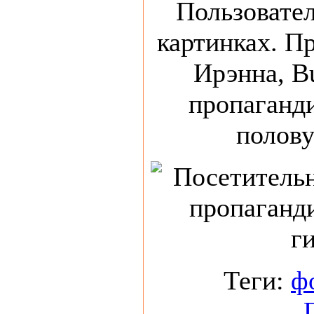
Пользовател
картинках. П
Ирэнна, Bu
пропаганд
полову
Теги:
ф