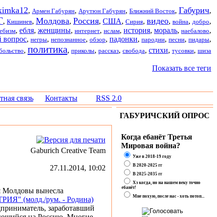
imka12
Габурич
,
,
,
,
,
Армен Габурян
Арутюн Габурян
Ближний Восток
Г
Молдова
Россия
видео
,
,
,
,
США
,
,
,
,
,
Кишинев
Сирия
война
добро
,
ебля
,
женщины
,
,
,
история
,
мораль
,
,
ебизм
интернет
ислам
наебалово
 вопрос
,
,
,
,
падонки
,
,
,
,
негры
непознанное
обзор
пародии
песни
пидары
политика
,
,
,
,
,
стихи
,
,
больство
приколы
рассказ
свобода
тусовки
шиза
Показать все теги
тная связь
Контакты
RSS 2.0
ГАБУРИЧСКИЙ ОПРОС
Когда ебанёт Третья
Мировая война?
Gaburich Creative Team
Уже в 2018-19 году
В 2020-2025 гг
27.11.2014, 10:02
В 2025-2035 гг
Хз когда, но на нашем веку точно
ебанёт!
ия Молдовы вынесла
Мне похую, после нас - хоть потоп...
РИЯ" (молд./рум. - Родина)
дприниматель, заработавший
рующийся на Россию. Многие