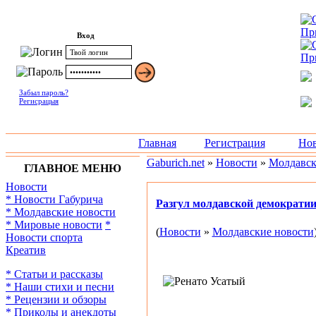
Вход
Забыл пароль?
Регисрацыя
Главная
Регистрация
Нов
Gaburich.net
»
Новости
»
Молдавск
ГЛАВНОЕ МЕНЮ
Новости
* Новости Габурича
Разгул молдавской демократи
* Молдавские новости
* Мировые новости
*
(
Новости
»
Молдавские новости
Новости спорта
Креатив
* Статьи и рассказы
* Наши стихи и песни
* Рецензии и обзоры
* Приколы и анекдоты