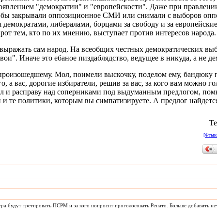
оявлением "демократии" и "европейскости". Даже при правлени
чтобы закрывали оппозиционное СМИ или снимали с выборов оп
я демократами, либералами, борцами за свободу и за европейски
рот тем, кто по их мнению, выступает против интересов народа.
выражать сам народ. На всеобщих честных демократических выб
свои". Иначе это ебаное пиздаблядство, ведущее в никуда, а не д
произошедшему. Мол, поимели выскочку, поделом ему, бандюку 
о, а вас, дорогие избиратели, решив за вас, за кого вам можно гол
л и расправу над соперниками под выдуманным предлогом, по
и и те политики, которым вы симпатизируете. А предлог найдетс
Те
[Фтыкн
тра будут третировать ПСРМ и за кого попросит проголосовать Ренато. Больше добавить не