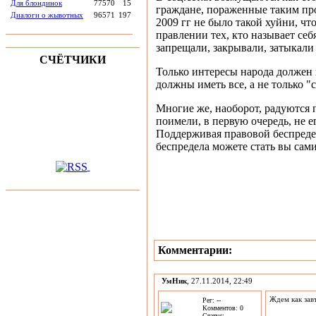
Для блондинок
77570
15
граждане, пораженные таким пр
Диалоги о жывотных
96571
197
2009 гг не было такой хуйни, 
правлении тех, кто называет себ
запрещали, закрывали, затыкали 
СЧЁТЧИКИ
Только интересы народа должен 
должны иметь все, а не только "
Многие же, наоборот, радуются 
поимели, в первую очередь, не ег
Поддерживая правовой беспреде
беспредела можете стать вы сам
Комментарии:
УмНик
, 27.11.2014, 22:49
Ждем как зав
Рег: --
Комментов: 0
Статус: