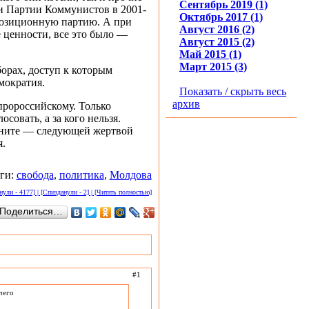
Сентябрь 2019 (1)
и Партии Коммунистов в 2001-
Октябрь 2017 (1)
позиционную партию. А при
Август 2016 (2)
е ценности, все это было —
Август 2015 (2)
Май 2015 (1)
Март 2015 (3)
орах, доступ к которым
емократия.
Показать / скрыть весь
архив
пророссийскому. Только
осовать, а за кого нельзя.
мните — следующей жертвой
я.
ги:
свобода
,
политика
,
Молдова
ули - 4177] | [Спизданули - 2] | [Читать полностью]
Поделиться…
#1
чего