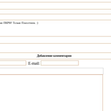
ько ПКРМ! Только Плахотнюк. :)
Добавление комментария
E-mail: