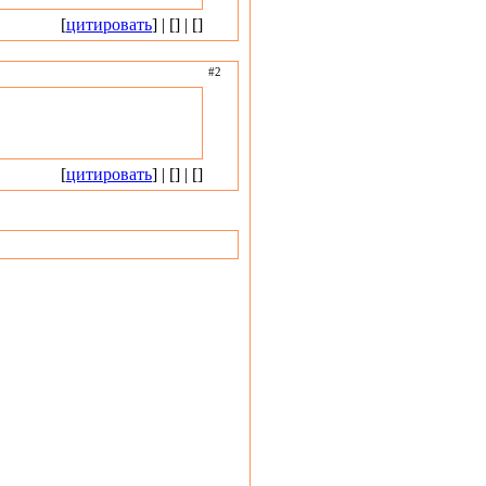
[
цитировать
] | [] | []
#2
[
цитировать
] | [] | []