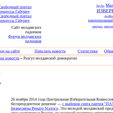
Max
,
Atyla
ИЗВЕР
долбо
национальный
,
пиздец
пиздо
ое на сайте
Прислать новость
Статистика
Обра
ие новости
» Разгул молдавской демократии
и
)
26 ноября 2014 года Центральная Избирательная Комисс
беспрецедентное решение —
с выборов снята партия "ПАТ
бизнесмена Ренато Усатого
. Это молодой молдавский пре
свое состояние в России, во внешней политике ориенти