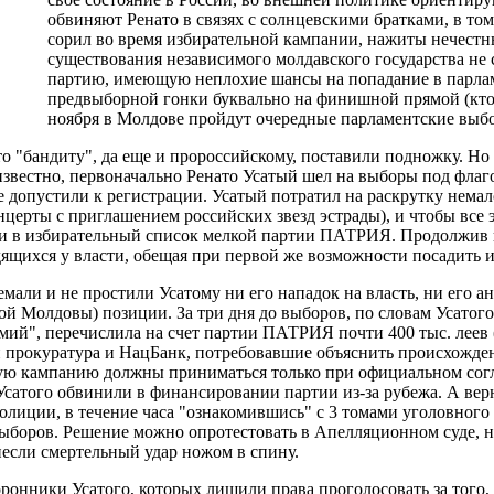
обвиняют Ренато в связях с солнцевскими братками, в том
сорил во время избирательной кампании, нажиты нечестны
существования независимого молдавского государства не 
партию, имеющую неплохие шансы на попадание в парлам
предвыборной гонки буквально на финишной прямой (кто 
ноября в Молдове пройдут очередные парламентские выбо
то "бандиту", да еще и пророссийскому, поставили подножку. Н
известно, первоначально Ренато Усатый шел на выборы под фл
не допустили к регистрации. Усатый потратил на раскрутку немал
нцерты с приглашением российских звезд эстрады), и чтобы все э
и в избирательный список мелкой партии ПАТРИЯ. Продолжив п
ящихся у власти, обещая при первой же возможности посадить их
емали и не простили Усатому ни его нападок на власть, ни его 
й Молдовы) позиции. За три дня до выборов, по словам Усатого
ий", перечислила на счет партии ПАТРИЯ почти 400 тыс. леев (о
и прокуратура и НацБанк, потребовавшие объяснить происхожден
ную кампанию должны приниматься только при официальном согл
Усатого обвинили в финансировании партии из-за рубежа. А ве
олиции, в течение часа "ознакомившись" с 3 томами уголовного 
выборов. Решение можно опротестовать в Апелляционном суде, но
сли смертельный удар ножом в спину.
ронники Усатого, которых лишили права проголосовать за того, 