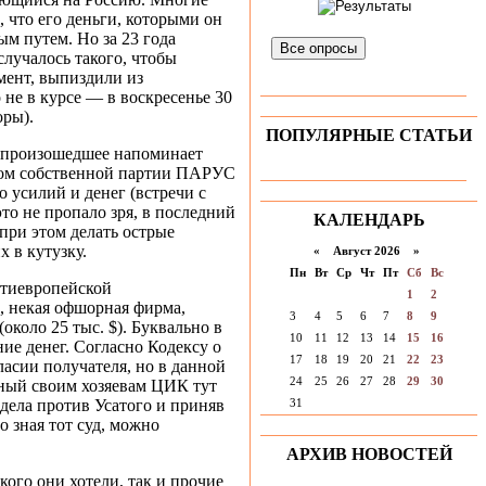
, что его деньги, которыми он
м путем. Но за 23 года
Все опросы
случалось такого, чтобы
ент, выпиздили из
не в курсе — в воскресенье 30
ры).
ПОПУЛЯРНЫЕ СТАТЬИ
о произошедшее напоминает
агом собственной партии ПАРУС
о усилий и денег (встречи с
то не пропало зря, в последний
КАЛЕНДАРЬ
ри этом делать острые
 в кутузку.
«
Август 2026 »
Пн
Вт
Ср
Чт
Пт
Сб
Вс
антиевропейской
1
2
, некая офшорная фирма,
3
4
5
6
7
8
9
коло 25 тыс. $). Буквально в
10
11
12
13
14
15
16
ие денег. Согласно Кодексу о
17
18
19
20
21
22
23
асии получателя, но в данной
24
25
26
27
28
29
30
рный своим хозяевам ЦИК тут
дела против Усатого и приняв
31
 зная тот суд, можно
АРХИВ НОВОСТЕЙ
кого они хотели, так и прочие