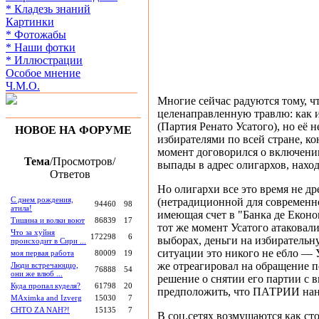
* Кладезь знаний
Картинки
* Фотожабы
* Наши фотки
* Иллюстрации
Особое мнение
Ч.М.О.
Многие сейчас радуются тому, ч
целенаправленную травлю: как 
(Партия Ренато Усатого), но её 
НОВОЕ НА ФОРУМЕ
избирателями по всей стране, ко
момент договорился о включени
Тема
/Просмотров/
выпады в адрес олигархов, наход
Ответов
Но олигархи все это время не др
С днем рождения,
(нетрадиционной для современно
94460
98
атила!
имеющая счет в "Банка де Економ
Тишина и волки воют
86839
17
тот же момент Усатого атаковал
Что за хуйня
172298
6
выборах, деньги на избиратель
происходит в Сири ...
ситуации это никого не ебло — 
моя первая работа
80009
19
же отреагировал на обращение п
Люди встречаюццо,
76888
54
они же влюб ...
решение о снятии его партии с 
Куда пропал куделя?
61798
20
предположить, что ПАТРИИ нане
MAximka and Izverg
15030
7
CHTO ZA NAH?!
15135
7
В соц.сетях возмущаются как сто