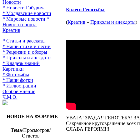
Новости
* Новости Габурича
Колесо Генотьбы
* Молдавские новости
* Мировые новости
*
(
Креатив
»
Приколы и анекдоты
)
Новости спорта
Креатив
* Статьи и рассказы
* Наши стихи и песни
* Рецензии и обзоры
* Приколы и анекдоты
* Кладезь знаний
Картинки
* Фотожабы
* Наши фотки
* Иллюстрации
Особое мнение
Ч.М.О.
НОВОЕ НА ФОРУМЕ
УВАГА! ЗРАДА!! ГЕНОТЬБА! З
Сакральное круговращение всех п
СЛАВА ГЕРОЯМ!!!
Тема
/Просмотров/
Ответов