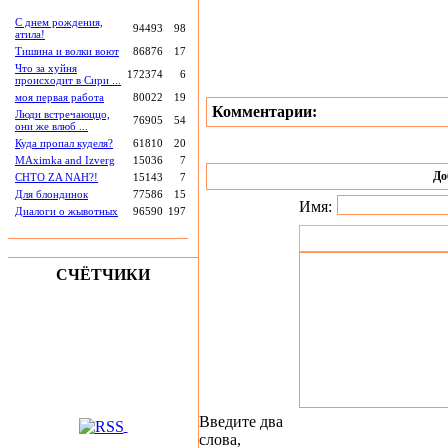
С днем рождения,
94493
98
атила!
Тишина и волки воют
86876
17
Что за хуйня
172374
6
происходит в Сири ...
моя первая работа
80022
19
Комментарии:
Люди встречаюццо,
76905
54
они же влюб ...
Куда пропал куделя?
61810
20
MAximka and Izverg
15036
7
До
CHTO ZA NAH?!
15143
7
Для блондинок
77586
15
Имя:
Диалоги о жывотных
96590
197
СЧЁТЧИКИ
Введите два
слова,