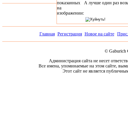
показанных
А лучше один раз воз
на
изображении:
Главная
Регистрация
Новое на сайте
Прис
© Gaburich 
Администрация сайта не несет ответст
Все имена, упоминаемые на этом сайте, вым
Этот сайт не является публичным.